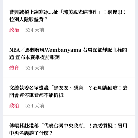
曹興誠槓上謝寒冰...扯「璩美鳳光碟事件」！網傻眼：
拉別人陰影墊背？
政治
534 天前
NBA／馬刺發現Wembanyama 右肩深部靜脈血栓問
題 宣布本賽季提前報銷
體育
534 天前
文總執委名單遭轟「綠友友、酬庸」？石明謹回嗆：去
開會連停車費都不能折抵
政治
534 天前
傅崐萁赴港稱「代表台灣中央政府」！綠委質疑：冒用
中央名義談了什麼？