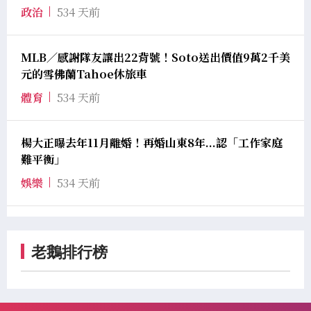
政治
534 天前
MLB／感謝隊友讓出22背號！Soto送出價值9萬2千美
元的雪佛蘭Tahoe休旅車
體育
534 天前
楊大正曝去年11月離婚！再婚山東8年...認「工作家庭
難平衡」
娛樂
534 天前
老鵝排行榜