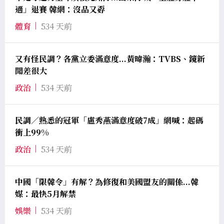
適」退賽 韓網：沒品又孬
體育
534 天前
又有怪民調？各黨立委滿意度...黃暐瀚：TVBS、鏡新
聞差很大
政治
534 天前
民調／熟悉的冠軍「盧秀燕滿意度破7成」網喊：起碼
衝上99%
政治
534 天前
中國「限韓令」有解？為修復和美國盟友的關係...韓
媒：最快5月解禁
娛樂
534 天前