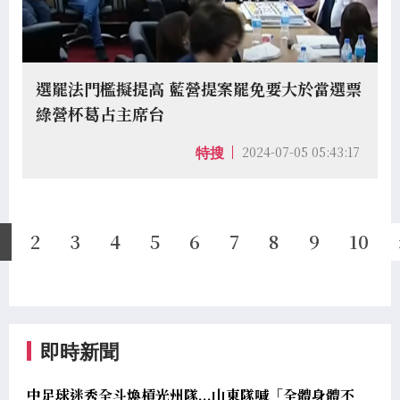
選罷法門檻擬提高 藍營提案罷免要大於當選票
綠營杯葛占主席台
2024-07-05 05:43:17
特搜
1
2
3
4
5
6
7
8
9
10
即時新聞
中足球迷秀全斗煥槓光州隊...山東隊喊「全體身體不