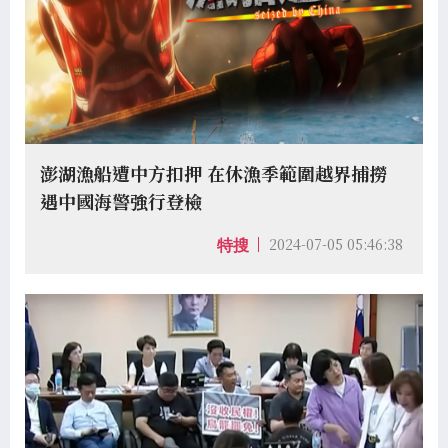
澎湖漁船遭中方扣押 在休漁季範圍越界捕撈
遇中國海警強行登檢
2024-07-05 05:46:38
特搜