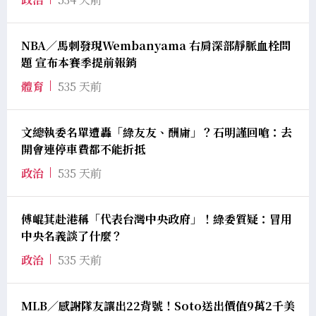
NBA／馬刺發現Wembanyama 右肩深部靜脈血栓問
題 宣布本賽季提前報銷
體育
535 天前
文總執委名單遭轟「綠友友、酬庸」？石明謹回嗆：去
開會連停車費都不能折抵
政治
535 天前
傅崐萁赴港稱「代表台灣中央政府」！綠委質疑：冒用
中央名義談了什麼？
政治
535 天前
MLB／感謝隊友讓出22背號！Soto送出價值9萬2千美