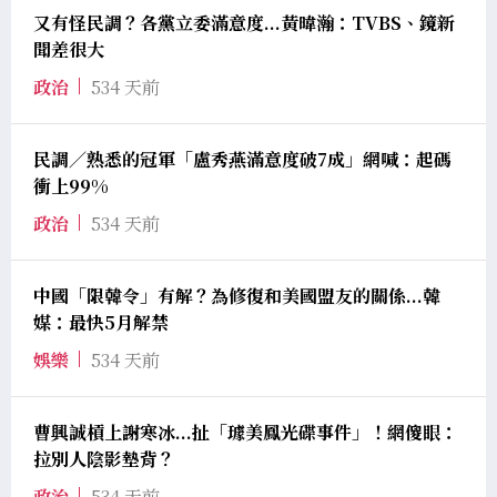
又有怪民調？各黨立委滿意度...黃暐瀚：TVBS、鏡新
聞差很大
政治
534 天前
民調／熟悉的冠軍「盧秀燕滿意度破7成」網喊：起碼
衝上99%
政治
534 天前
中國「限韓令」有解？為修復和美國盟友的關係...韓
媒：最快5月解禁
娛樂
534 天前
曹興誠槓上謝寒冰...扯「璩美鳳光碟事件」！網傻眼：
拉別人陰影墊背？
政治
534 天前