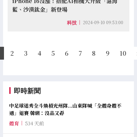
iPhone 16沒漲！搭配AI相機大升級「湛海
藍、沙漠鈦金」新登場
2024-09-10 09:53:00
科技
1
2
3
4
5
6
7
8
9
10
即時新聞
中足球迷秀全斗煥槓光州隊...山東隊喊「全體身體不
適」退賽 韓網：沒品又孬
體育
534 天前