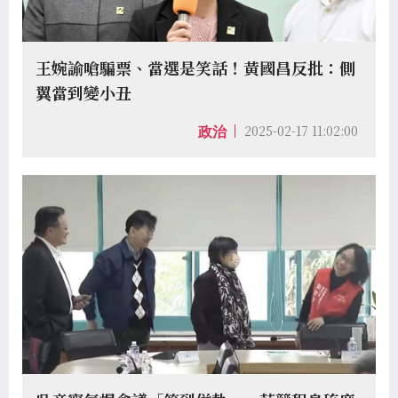
王婉諭嗆騙票、當選是笑話！黃國昌反批：側
翼當到變小丑
2025-02-17 11:02:00
政治