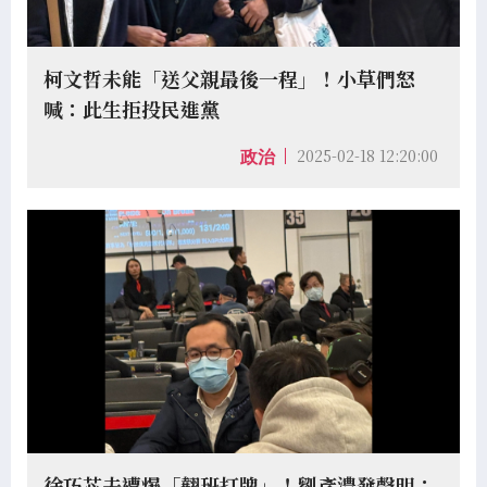
柯文哲未能「送父親最後一程」！小草們怒
喊：此生拒投民進黨
2025-02-18 12:20:00
政治
徐巧芯夫遭爆「翹班打牌」！劉彥澧發聲明：