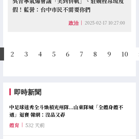
吳音寧氣爆會議「笑到併軌」、莊競程帛琉度
假！藍營：台中市民不需要你們
2025-02-17 10:27:00
政治
1
2
3
4
5
6
7
8
9
10
即時新聞
中足球迷秀全斗煥槓光州隊...山東隊喊「全體身體不
適」退賽 韓網：沒品又孬
體育
532 天前