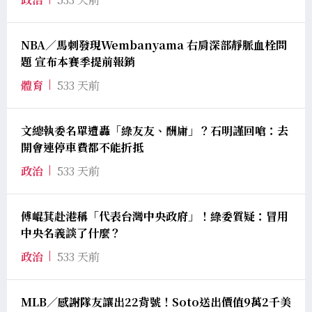
NBA／馬刺發現Wembanyama 右肩深部靜脈血栓問
題 宣布本賽季提前報銷
體育
533 天前
文總執委名單遭轟「綠友友、酬庸」？石明謹回嗆：去
開會連停車費都不能折抵
政治
533 天前
傅崐萁赴港稱「代表台灣中央政府」！綠委質疑：冒用
中央名義談了什麼？
政治
533 天前
MLB／感謝隊友讓出22背號！Soto送出價值9萬2千美