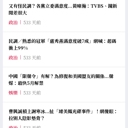
又有怪民調？各黨立委滿意度...黃暐瀚：TVBS、鏡新
聞差很大
政治
533 天前
民調／熟悉的冠軍「盧秀燕滿意度破7成」網喊：起碼
衝上99%
政治
533 天前
中國「限韓令」有解？為修復和美國盟友的關係...韓
媒：最快5月解禁
娛樂
533 天前
曹興誠槓上謝寒冰...扯「璩美鳳光碟事件」！網傻眼：
拉別人陰影墊背？
政治
533 天前