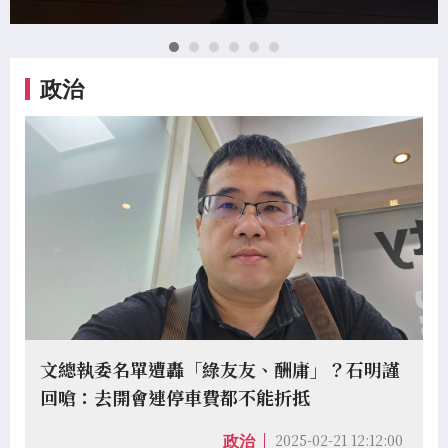
政治
文總執委名單遭轟「綠友友、酬庸」？石明謹
回嗆：去開會連停車費都不能折抵
2025-02-21 12:12:00
政治