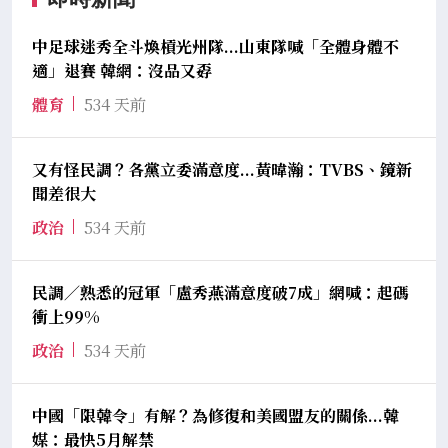
中足球迷秀全斗煥槓光州隊...山東隊喊「全體身體不
適」退賽 韓網：沒品又孬
體育
534 天前
又有怪民調？各黨立委滿意度...黃暐瀚：TVBS、鏡新
聞差很大
政治
534 天前
民調／熟悉的冠軍「盧秀燕滿意度破7成」網喊：起碼
衝上99%
政治
534 天前
中國「限韓令」有解？為修復和美國盟友的關係...韓
媒：最快5月解禁