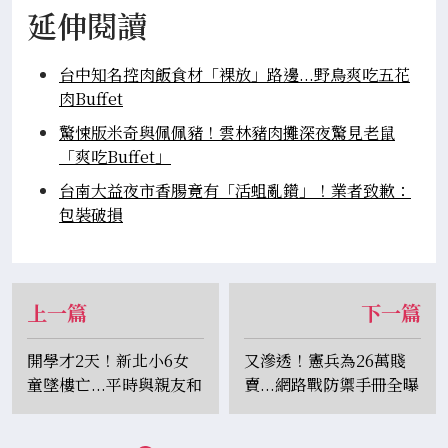
延伸閱讀
台中知名控肉飯食材「裸放」路邊...野鳥爽吃五花
肉Buffet
驚悚版米奇與佩佩豬！雲林豬肉攤深夜驚見老鼠
「爽吃Buffet」
台南大益夜市香腸竟有「活蛆亂鑽」！業者致歉：
包裝破損
上一篇
下一篇
開學才2天！新北小6女
又滲透！憲兵為26萬賤
童墜樓亡...平時與親友和
賣...網路戰防禦手冊全曝
睦表現優 死因待釐清
「聲音好聽」中國人