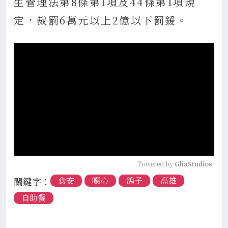
生管理法第8條第1項及44條第1項規
定，裁罰6萬元以上2億以下罰鍰。
Powered by 
GliaStudios
關鍵字：
食安
噁心
鴿子
高雄
自助餐