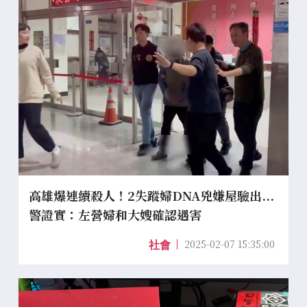
高雄爆連續殺人！2失蹤婦DNA兇嫌屋驗出...
警證實：左營婦和大嫂確認遇害
2025-02-07 15:35:00
社會