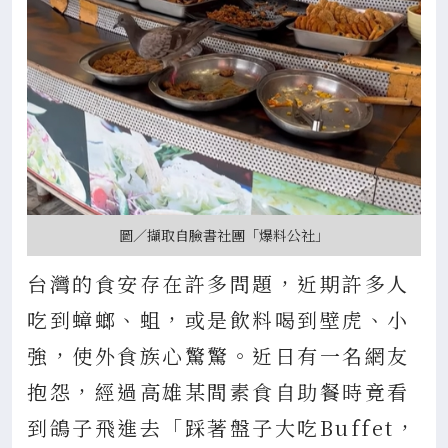
圖／擷取自臉書社團「爆料公社」
台灣的食安存在許多問題，近期許多人
吃到蟑螂、蛆，或是飲料喝到壁虎、小
強，使外食族心驚驚。近日有一名網友
抱怨，經過高雄某間素食自助餐時竟看
到鴿子飛進去「踩著盤子大吃Buffet，