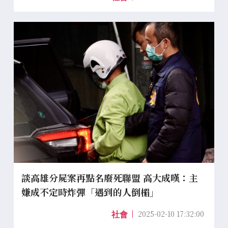
談高雄分屍案再點名廢死聯盟 高大成嘆：主
嫌成不定時炸彈「遇到的人倒楣」
2025-02-10 17:32:00
社會