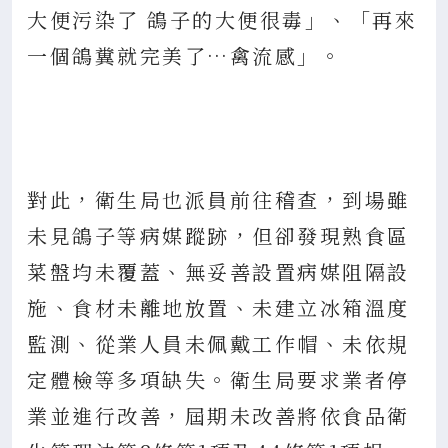
大便污染了 鴿子的大便很毒」、「再來
一個鴿糞就完美了…禽流感」。
對此，衛生局也派員前往稽查，到場雖
未見鴿子等病媒蹤跡，但卻發現熟食區
菜盤均未覆蓋、無妥善設置病媒阻隔設
施、食材未離地放置、未建立冰箱溫度
監測、從業人員未佩戴工作帽、未依規
定體檢等多項缺失。衛生局要求業者停
業並進行改善，屆期未改善將依食品衛