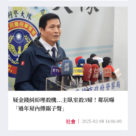
疑金錢糾紛埋殺機...主臥室殺3婦！鄰居曝
「過年屋內傳鋸子聲」
2025-02-08 14:06:00
社會