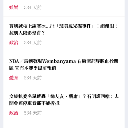
娛樂
534 天前
曹興誠槓上謝寒冰...扯「璩美鳳光碟事件」！網傻眼：
拉別人陰影墊背？
政治
534 天前
NBA／馬刺發現Wembanyama 右肩深部靜脈血栓問
題 宣布本賽季提前報銷
體育
534 天前
文總執委名單遭轟「綠友友、酬庸」？石明謹回嗆：去
開會連停車費都不能折抵
政治
534 天前