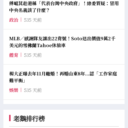
傅崐萁赴港稱「代表台灣中央政府」！綠委質疑：冒用
中央名義談了什麼？
政治
535 天前
MLB／感謝隊友讓出22背號！Soto送出價值9萬2千
美元的雪佛蘭Tahoe休旅車
體育
535 天前
楊大正曝去年11月離婚！再婚山東8年...認「工作家庭
難平衡」
娛樂
535 天前
老鵝排行榜