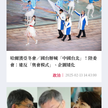
哈爾濱亞冬會／國台辦喊「中國台北」！陸委
會：違反「奧會模式」、企圖矮化
2025-02-13 14:43:00
政治