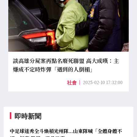
談高雄分屍案再點名廢死聯盟 高大成嘆：主
嫌成不定時炸彈「遇到的人倒楣」
2025-02-10 17:32:00
社會
即時新聞
中足球迷秀全斗煥槓光州隊...山東隊喊「全體身體不