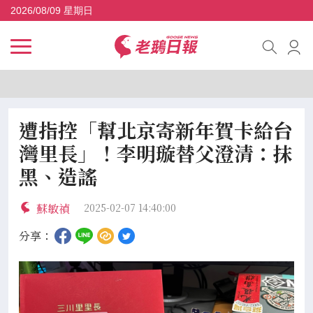
2026/08/09 星期日
遭指控「幫北京寄新年賀卡給台
灣里長」！李明璇替父澄清：抹
黑、造謠
蘇敏禎
2025-02-07 14:40:00
分享：