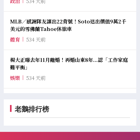
政治
534 天前
MLB／感謝隊友讓出22背號！Soto送出價值9萬2千
美元的雪佛蘭Tahoe休旅車
體育
534 天前
楊大正曝去年11月離婚！再婚山東8年...認「工作家庭
難平衡」
娛樂
534 天前
老鵝排行榜