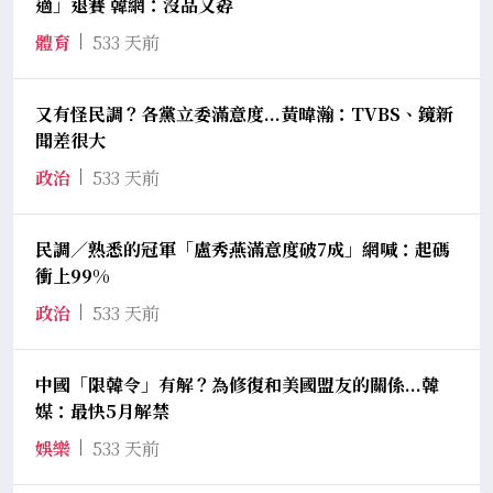
適」退賽 韓網：沒品又孬
體育
533 天前
又有怪民調？各黨立委滿意度...黃暐瀚：TVBS、鏡新
聞差很大
政治
533 天前
民調／熟悉的冠軍「盧秀燕滿意度破7成」網喊：起碼
衝上99%
政治
533 天前
中國「限韓令」有解？為修復和美國盟友的關係...韓
媒：最快5月解禁
娛樂
533 天前