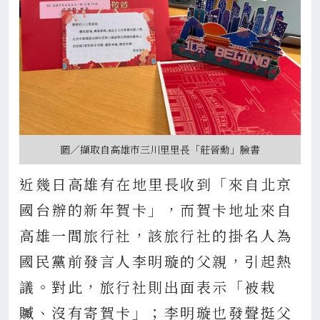
圖／擷取自高雄市三川里里長「莊晉勳」臉書
近幾日高雄有在地里長收到「來自北京
國台辦的新年賀卡」，而賀卡地址來自
高雄一間旅行社，該旅行社的掛名人為
國民黨前發言人李明璇的父親，引起熱
議。對此，旅行社則出面表示「被栽
贓、沒有寄賀卡」；李明璇也發聲挺父