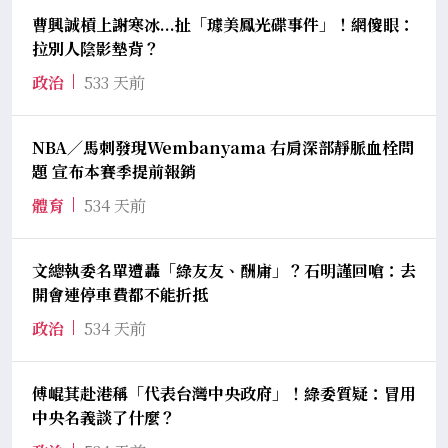
曹興誠槓上謝寒冰...扯「璩美鳳光碟事件」！網傻眼：
拉別人陰影墊背？
政治
533 天前
NBA／馬刺發現Wembanyama 右肩深部靜脈血栓問
題 宣布本賽季提前報銷
體育
534 天前
文總執委名單遭轟「綠友友、酬庸」？石明謹回嗆：去
開會連停車費都不能折抵
政治
534 天前
傅崐萁赴港稱「代表台灣中央政府」！綠委質疑：冒用
中央名義談了什麼？