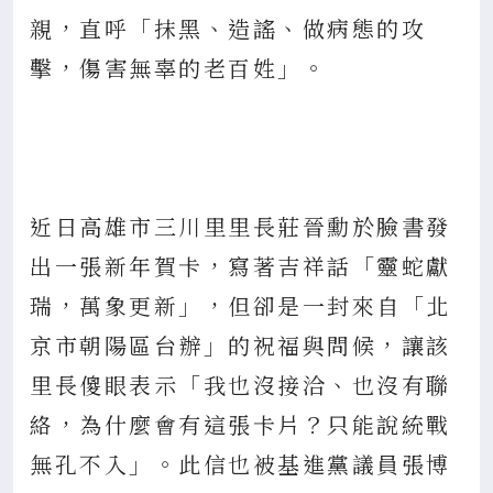
親，直呼「抹黑、造謠、做病態的攻
擊，傷害無辜的老百姓」。
近日高雄市三川里里長莊晉勳於臉書發
出一張新年賀卡，寫著吉祥話「靈蛇獻
瑞，萬象更新」，但卻是一封來自「北
京市朝陽區台辦」的祝福與問候，讓該
里長傻眼表示「我也沒接洽、也沒有聯
絡，為什麼會有這張卡片？只能說統戰
無孔不入」。此信也被基進黨議員張博