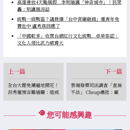
高雄連放4天颱風假...李明璇諷「神奇城市」！民眾
轟：別講風涼話
統戰一級戰區？議員爆「台中宮廟砸錢」邀青年免
費赴中 盧秀燕回應了
「中國乾爹」收買台網紅行文化統戰...卓榮泰認：
文化入侵比武力威脅大
上一篇
下一篇
全台大罷免潮遍地開花！
雲端發票司法調查「查無
呂秀蓮預言難過關：造成
不法」 Cheap痛批：廠
社會撕裂也勞民傷財
商會吃飽太閒寫權重程
式？
您可能感興趣