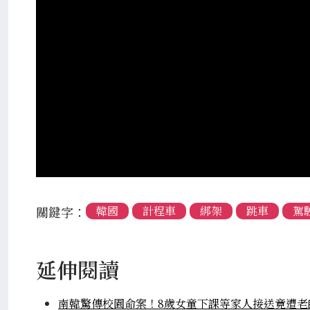
關鍵字：
韓國
計程車
綁架
跳車
駕
延伸閱讀
南韓驚傳校園命案！8歲女童下課等家人接送竟遭老