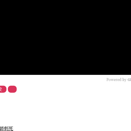
Powered by 
G
駛
師刺死