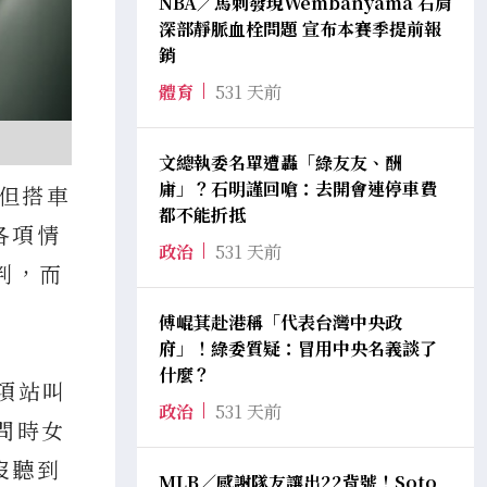
NBA／馬刺發現Wembanyama 右肩
深部靜脈血栓問題 宣布本賽季提前報
銷
體育
531 天前
文總執委名單遭轟「綠友友、酬
庸」？石明謹回嗆：去開會連停車費
，但搭車
都不能折抵
各項情
政治
531 天前
判，而
傅崐萁赴港稱「代表台灣中央政
府」！綠委質疑：冒用中央名義談了
什麼？
項站叫
政治
531 天前
問時女
沒聽到
MLB／感謝隊友讓出22背號！Soto