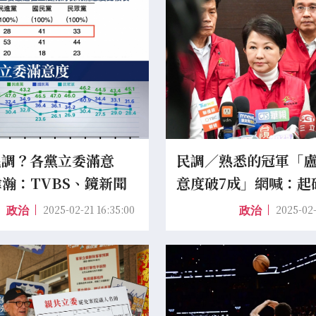
民調？各黨立委滿意
民調／熟悉的冠軍「
黃暐瀚：TVBS、鏡新聞
意度破7成」網喊：起
99%
2025-02-21 16:35:00
2025-02-
政治
政治