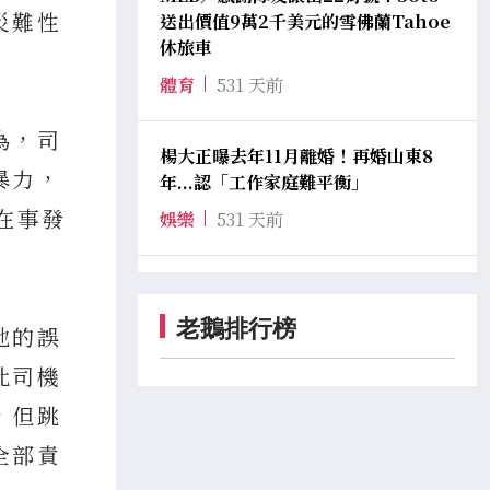
災難性
送出價值9萬2千美元的雪佛蘭Tahoe
休旅車
體育
531 天前
為，司
楊大正曝去年11月離婚！再婚山東8
暴力，
年...認「工作家庭難平衡」
在事發
娛樂
531 天前
老鵝排行榜
地的誤
此司機
，但跳
全部責