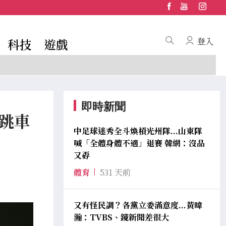
科技
遊戲
登入
即時新聞
跳車
中足球迷秀全斗煥槓光州隊...山東隊
喊「全體身體不適」退賽 韓網：沒品
又孬
體育
531 天前
又有怪民調？各黨立委滿意度...黃暐
瀚：TVBS、鏡新聞差很大