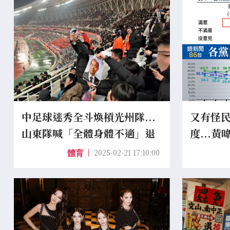
中足球迷秀全斗煥槓光州隊...
又有怪
山東隊喊「全體身體不適」退
度...
賽 韓網：沒品又孬
差很大
2025-02-21 17:10:00
體育