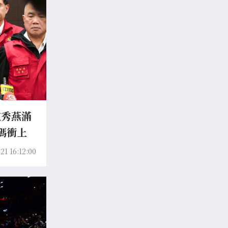
盧秀燕滿
碼衝上
21 16:12:00