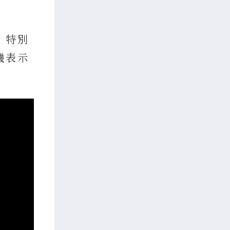
，特別
機表示