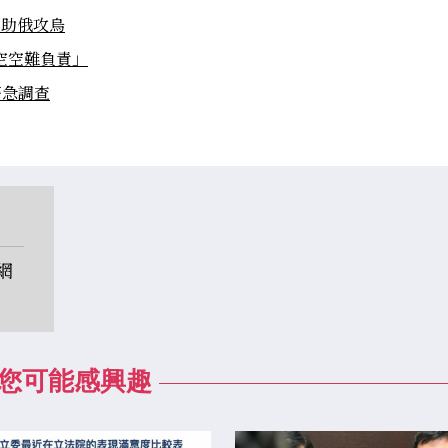
兵助俄攻烏
空空難負責」
警急調查
網
您可能感興趣