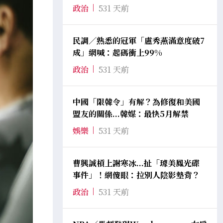
政治
531 天前
民調／熟悉的冠軍「盧秀燕滿意度破7
成」網喊：起碼衝上99%
政治
531 天前
中國「限韓令」有解？為修復和美國
盟友的關係...韓媒：最快5月解禁
娛樂
531 天前
曹興誠槓上謝寒冰...扯「璩美鳳光碟
事件」！網傻眼：拉別人陰影墊背？
政治
531 天前