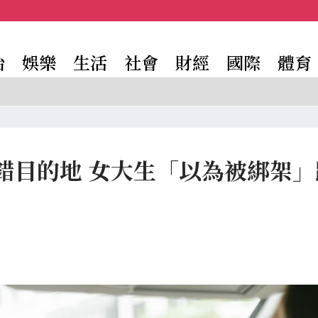
治
娛樂
生活
社會
財經
國際
體育
錯目的地 女大生「以為被綁架」