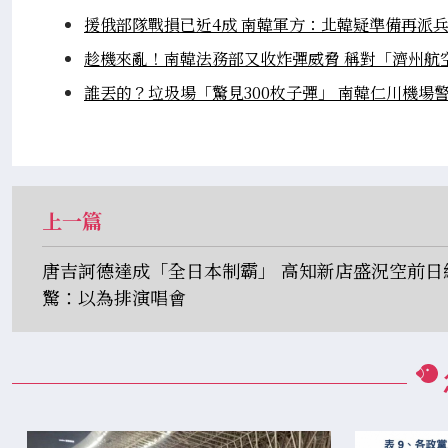
援俄部隊戰損已近4成 南韓軍方：北韓疑準備再派
趁機來亂！南韓法務部又收炸彈威脅 稱對「濟州航
誰丟的？垃圾場「驚見300枚子彈」 南韓仁川機場
上一篇
唐吉訶德達成「全日本制霸」 高知新店盛況空前日
驚：以為排演唱會