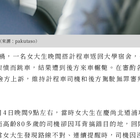
（來源：pakutaso）
車禍，一名女大生晚間搭計程車返回大學宿舍
架憤而跳車，結果遭到後方來車輾斃。在審酌
回檢方上訴，維持計程車司機和後方駕駛無罪審
3月4日晚間9點左右，當時女大生在慶尚北道浦
而高齡80多歲的司機卻因耳背搞錯目的地，回
當女大生發現路線不對、連續提醒時，司機因