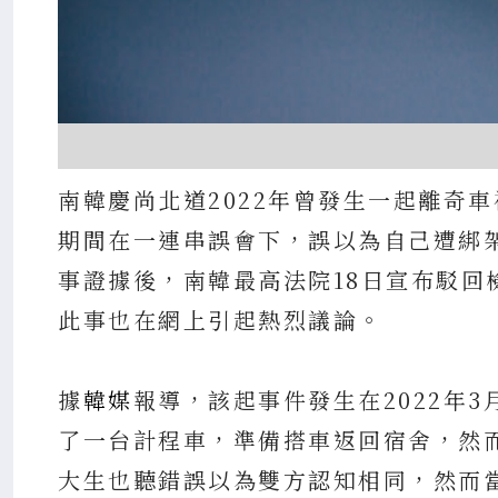
南韓慶尚北道2022年曾發生一起離奇
期間在一連串誤會下，誤以為自己遭綁
事證據後，南韓最高法院18日宣布駁
此事也在網上引起熱烈議論。
據
韓媒
報導，該起事件發生在2022年
了一台計程車，準備搭車返回宿舍，然
大生也聽錯誤以為雙方認知相同，然而