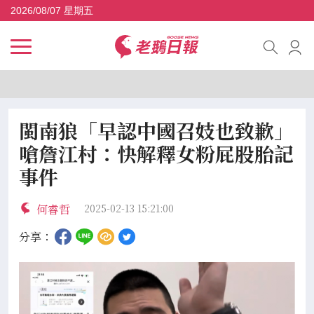
2026/08/07 星期五
閩南狼「早認中國召妓也致歉」
嗆詹江村：快解釋女粉屁股胎記
事件
何睿哲
2025-02-13 15:21:00
分享：