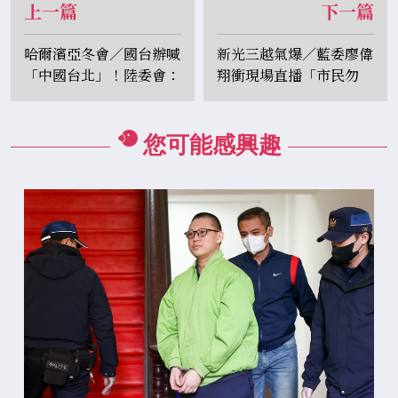
上一篇
下一篇
哈爾濱亞冬會／國台辦喊
新光三越氣爆／藍委廖偉
「中國台北」！陸委會：
翔衝現場直播「市民勿
違反「奧會模式」、企圖
近」！網怒轟：作秀添亂
矮化
您可能感興趣