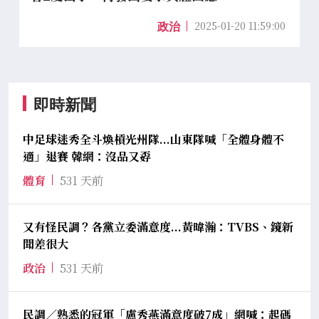
2025-01-20 11:59:00
政治
即時新聞
中足球迷秀全斗煥槓光州隊...山東隊喊「全體身體不
適」退賽 韓網：沒品又孬
體育
531 天前
又有怪民調？各黨立委滿意度...黃暐瀚：TVBS、鏡新
聞差很大
政治
531 天前
民調／熟悉的冠軍「盧秀燕滿意度破7成」網喊：起碼