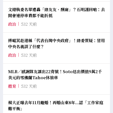
文總執委名單遭轟「綠友友、酬庸」？石明謹回嗆：去
開會連停車費都不能折抵
政治
532 天前
傅崐萁赴港稱「代表台灣中央政府」！綠委質疑：冒用
中央名義談了什麼？
政治
532 天前
MLB／感謝隊友讓出22背號！Soto送出價值9萬2千
美元的雪佛蘭Tahoe休旅車
體育
532 天前
楊大正曝去年11月離婚！再婚山東8年...認「工作家庭
難平衡」