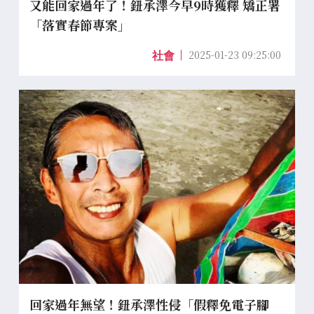
又能回家過年了！鈕承澤今早9時獲釋 矯正署
「落實春節專案」
2025-01-23 09:25:00
社會
回家過年無望！鈕承澤性侵「假釋免電子腳