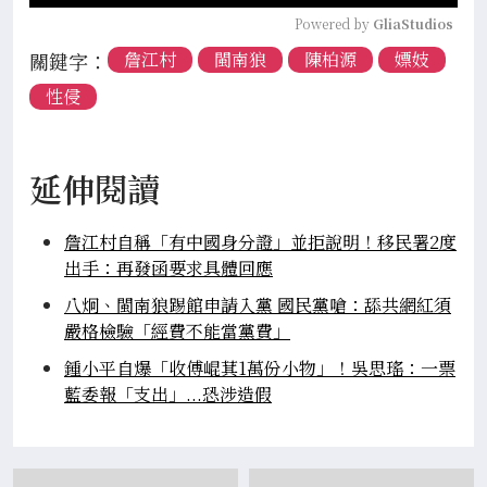
Powered by 
GliaStudios
關鍵字：
詹江村
閩南狼
陳柏源
嫖妓
性侵
延伸閱讀
詹江村自稱「有中國身分證」並拒說明！移民署2度
出手：再發函要求具體回應
八炯、閩南狼踢館申請入黨 國民黨嗆：舔共網紅須
嚴格檢驗「經費不能當黨費」
鍾小平自爆「收傅崐萁1萬份小物」！吳思瑤：一票
藍委報「支出」...恐涉造假