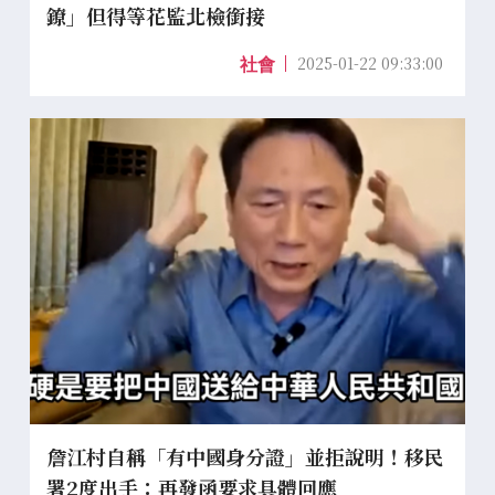
鐐」但得等花監北檢銜接
2025-01-22 09:33:00
社會
詹江村自稱「有中國身分證」並拒說明！移民
署2度出手：再發函要求具體回應