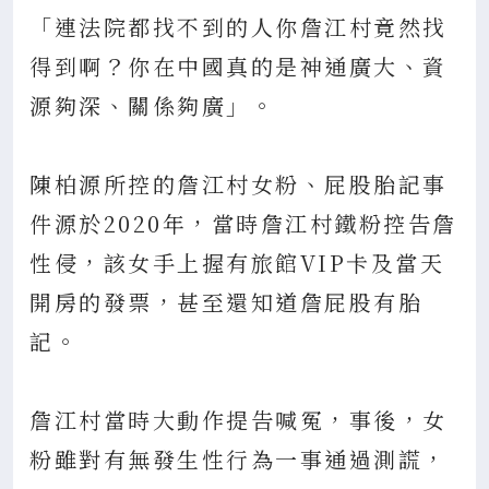
「連法院都找不到的人你詹江村竟然找
得到啊？你在中國真的是神通廣大、資
源夠深、關係夠廣」。
陳柏源所控的詹江村女粉、屁股胎記事
件源於2020年，當時詹江村鐵粉控告詹
性侵，該女手上握有旅館VIP卡及當天
開房的發票，甚至還知道詹屁股有胎
記。
詹江村當時大動作提告喊冤，事後，女
粉雖對有無發生性行為一事通過測謊，