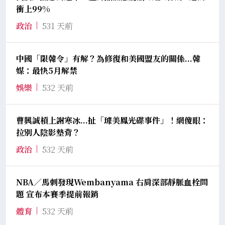
衝上99%
政治
531 天前
中國「限韓令」有解？為修復和美國盟友的關係...韓
媒：最快5月解禁
娛樂
532 天前
曹興誠槓上謝寒冰...扯「璩美鳳光碟事件」！網傻眼：
拉別人陰影墊背？
政治
532 天前
NBA／馬刺發現Wembanyama 右肩深部靜脈血栓問
題 宣布本賽季提前報銷
體育
532 天前