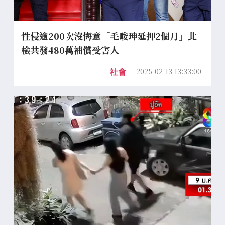
性侵逾200次沒悔意「毛畯珅延押2個月」北
檢共發480萬補償受害人
2025-02-13 13:33:00
社會