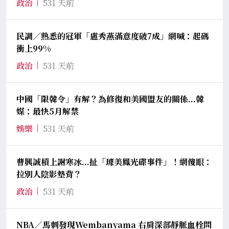
政治
531 天前
民調／熟悉的冠軍「盧秀燕滿意度破7成」網喊：起碼
衝上99%
政治
531 天前
中國「限韓令」有解？為修復和美國盟友的關係...韓
媒：最快5月解禁
娛樂
531 天前
曹興誠槓上謝寒冰...扯「璩美鳳光碟事件」！網傻眼：
拉別人陰影墊背？
政治
531 天前
NBA／馬刺發現Wembanyama 右肩深部靜脈血栓問