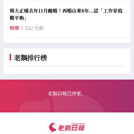
楊大正曝去年11月離婚！再婚山東8年...認「工作家庭
難平衡」
娛樂
532 天前
老鵝排行榜
老鵝日報已停更。