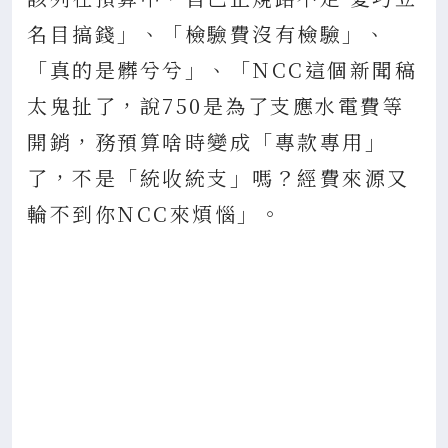
名目搞錢」、「檢驗費沒有檢驗」、
「真的是髒兮兮」、「NCC這個新聞稿
太鬼扯了，說750是為了支應水電費等
開銷，務預算啥時變成「專款專用」
了，不是「統收統支」嗎？經費來源又
輪不到你NCC來煩惱」。