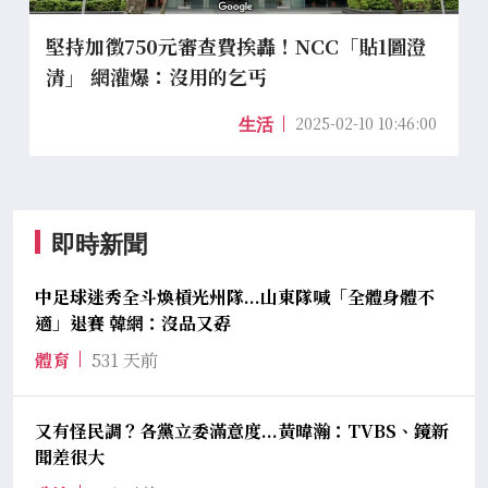
堅持加徵750元審查費挨轟！NCC「貼1圖澄
清」 網灌爆：沒用的乞丐
2025-02-10 10:46:00
生活
即時新聞
中足球迷秀全斗煥槓光州隊...山東隊喊「全體身體不
適」退賽 韓網：沒品又孬
體育
531 天前
又有怪民調？各黨立委滿意度...黃暐瀚：TVBS、鏡新
聞差很大