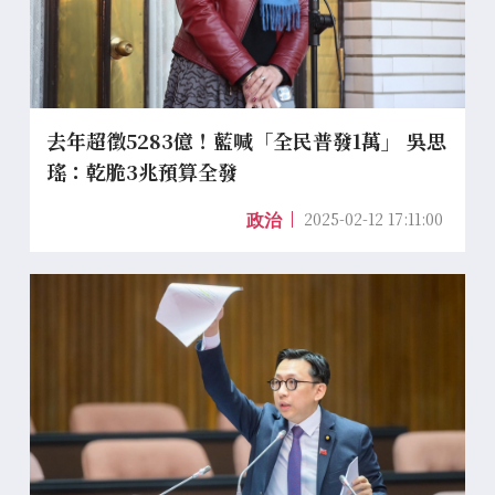
去年超徵5283億！藍喊「全民普發1萬」 吳思
瑤：乾脆3兆預算全發
2025-02-12 17:11:00
政治