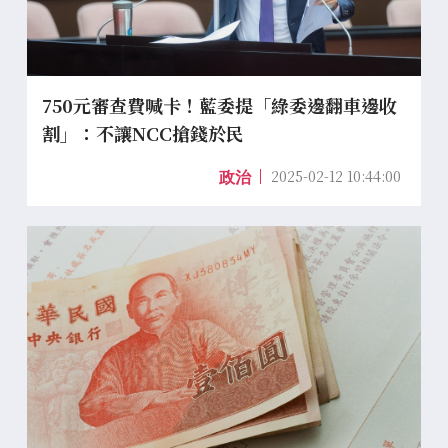
750元審查費喊卡！藍委提「綠委邊翻車邊收
割」：不讓NCC搶錢於民
2025-02-12 10:44:00
政治