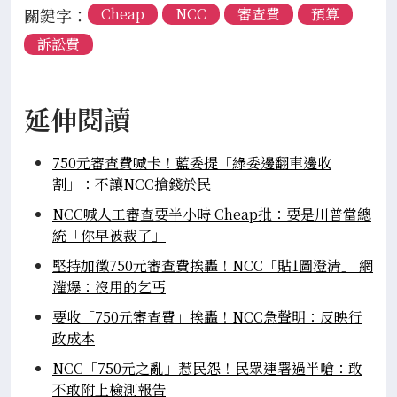
關鍵字：
Cheap
NCC
審查費
預算
訴訟費
延伸閱讀
750元審查費喊卡！藍委提「綠委邊翻車邊收
割」：不讓NCC搶錢於民
NCC喊人工審查要半小時 Cheap批：要是川普當總
統「你早被裁了」
堅持加徵750元審查費挨轟！NCC「貼1圖澄清」 網
灌爆：沒用的乞丐
要收「750元審查費」挨轟！NCC急聲明：反映行
政成本
NCC「750元之亂」惹民怨！民眾連署過半嗆：敢
不敢附上檢測報告