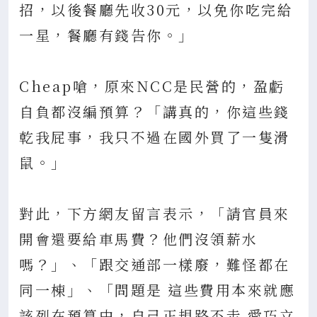
招，以後餐廳先收30元，以免你吃完給
一星，餐廳有錢告你。」
Cheap嗆，原來NCC是民營的，盈虧
自負都沒編預算？「講真的，你這些錢
乾我屁事，我只不過在國外買了一隻滑
鼠。」
對此，下方網友留言表示，「請官員來
開會還要給車馬費？他們沒領薪水
嗎？」、「跟交通部一樣廢，難怪都在
同一棟」、「問題是 這些費用本來就應
該列在預算中，自己正規路不走 愛巧立