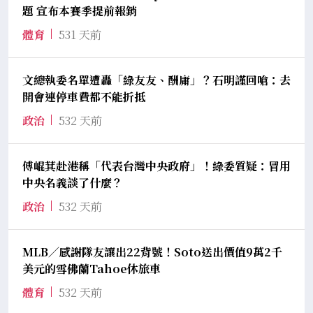
題 宣布本賽季提前報銷
體育
531 天前
文總執委名單遭轟「綠友友、酬庸」？石明謹回嗆：去
開會連停車費都不能折抵
政治
532 天前
傅崐萁赴港稱「代表台灣中央政府」！綠委質疑：冒用
中央名義談了什麼？
政治
532 天前
MLB／感謝隊友讓出22背號！Soto送出價值9萬2千
美元的雪佛蘭Tahoe休旅車
體育
532 天前