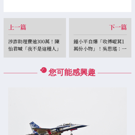
上一篇
下一篇
涉詐助理費逾300萬！陳
鍾小平自爆「收傅崐萁1
怡君喊「我不是這種人」
萬份小物」！吳思瑤：一
檢當庭逮捕聲押
票藍委報「支出」...恐涉
造假
您可能感興趣