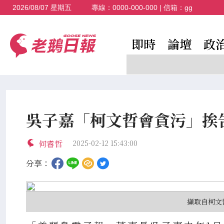
2026/08/07 星期五
專線：
0000-000-000
| 信箱：
gg
即時
論壇
政
吳子嘉「柯文哲會貪污」挨
何睿哲
2025-02-12 15:43:00
分享：
擷取自柯文