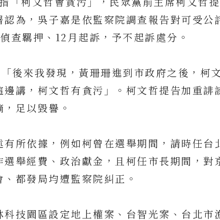
月指「柯文哲會貪污」，民眾黨前主席柯文哲
署認為，吳子嘉是依監察院調查報告對可受公
偵查羈押、12月起訴，予不起訴處分。
，「後來我發現，黃珊珊進到市政府之後，柯
這邊講，柯文哲有貪污」。柯文哲提告加重誹
摘，足以毀譽。
述有所依據，例如柯曾在選舉期間，請時任台
作選舉經費、政治獻金，且柯任市長期間，對
會、都發局均遭監察院糾正。
林科技園區設定地上權案、台智光案、台北市