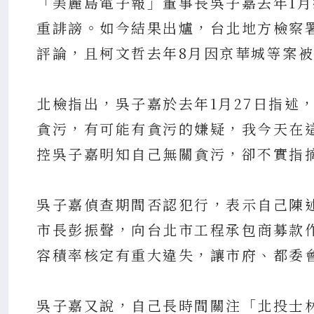
「美麗島電子報」董事長吳子嘉去年1
重誹謗。如今結果出爐，台北地方檢察
評論，且柯文哲去年8月因京華城等案被
北檢指出，吳子嘉於去年1月27日指述
貪污，有可能有貪污的嫌疑，我今天在
控吳子嘉明知自己無關貪污，卻不實指
吳子嘉偵查期間否認犯行，表示自己陳
市長彭振聲，向台北市工程承包商募款
容積率核定有重大違失，讓市府、都委
吳子嘉又說，自己長時間關注「北投士