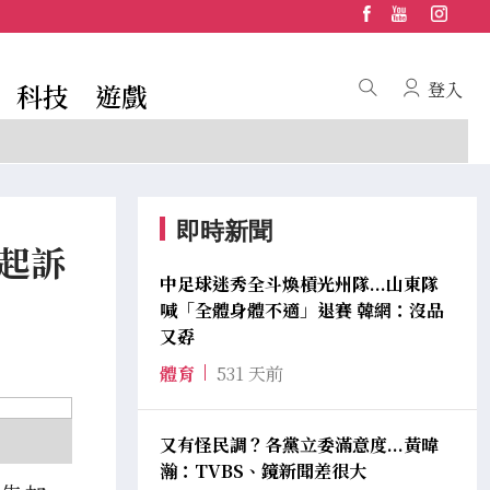
科技
遊戲
登入
即時新聞
起訴
中足球迷秀全斗煥槓光州隊...山東隊
喊「全體身體不適」退賽 韓網：沒品
又孬
體育
531 天前
又有怪民調？各黨立委滿意度...黃暐
瀚：TVBS、鏡新聞差很大