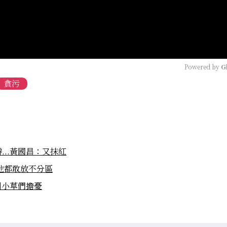
Powered by 
G
貪污
..黃國昌：又抹紅
他都敢放不分區
引小草們擔憂