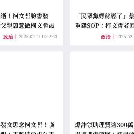
病逝！柯文哲臉書發
「民眾黨螺絲鬆了」
謝父親願意做柯文哲最
重建SOP：柯文哲若
山
刻請辭
2025-02-17 13:12:00
2025-02-
政治
政治
再發文思念柯文哲！嘆
爆詐領助理費逾300