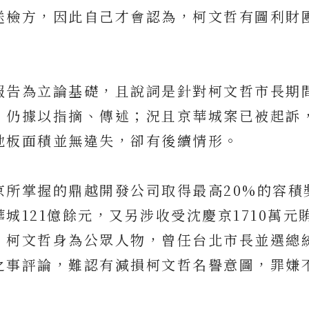
送檢方，因此自己才會認為，柯文哲有圖利財
報告為立論基礎，且說詞是針對柯文哲市長期
，仍據以指摘、傳述；況且京華城案已被起訴
地板面積並無違失，卻有後續情形。
京所掌握的鼎越開發公司取得最高20%的容積
城121億餘元，又另涉收受沈慶京1710萬元
；柯文哲身為公眾人物，曾任台北市長並選總
之事評論，難認有減損柯文哲名譽意圖，罪嫌