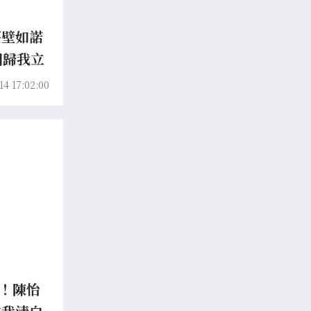
蔡壁如諾
回歸我立
14 17:02:00
萬！陳怡