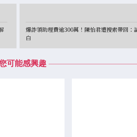
解
爆詐領助理費逾300萬！陳怡君遭搜索帶回：
白
您可能感興趣