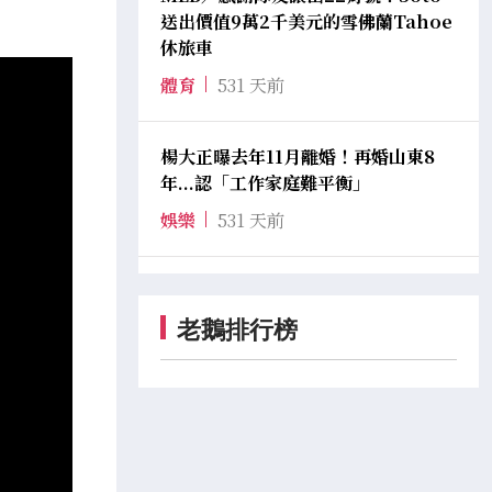
送出價值9萬2千美元的雪佛蘭Tahoe
休旅車
體育
531 天前
楊大正曝去年11月離婚！再婚山東8
年...認「工作家庭難平衡」
娛樂
531 天前
老鵝排行榜