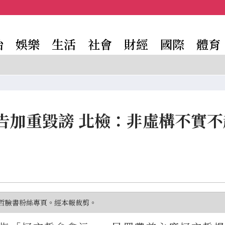
治
娛樂
生活
社會
財經
國際
體育
告加重毀謗 北檢：非虛構不實不
哲臉書粉絲專頁。經本報裁剪。