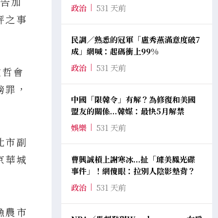
提告加
政治
531 天前
評之事
民調／熟悉的冠軍「盧秀燕滿意度破7
成」網喊：起碼衝上99%
政治
531 天前
文哲會
謗罪，
中國「限韓令」有解？為修復和美國
盟友的關係...韓媒：最快5月解禁
娛樂
531 天前
北市副
京華城
曹興誠槓上謝寒冰...扯「璩美鳳光碟
事件」！網傻眼：拉別人陰影墊背？
政治
531 天前
漁農市