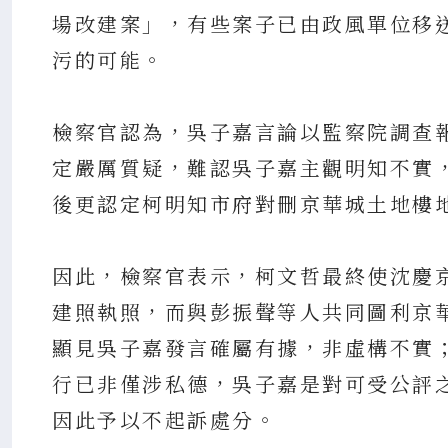
場改建案」，有些案子已由政風單位移
污的可能。
檢察官認為，吳子嘉言論以監察院調查
定嚴厲質疑，難認吳子嘉主觀明知不實
後更認定柯明知市府對刪京華城土地樓
因此，檢察官表示，柯文哲最終使沈慶
建照執照，而與彭振聲等人共同圖利京華
顯見吳子嘉發言確屬有據，非虛構不實
行已非僅涉私德，吳子嘉是對可受公評
因此予以不起訴處分。