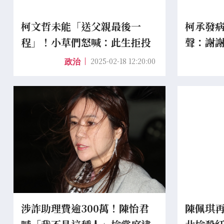
柯文哲未能「送父親最後一
柯承發
程」！小草們怒喊：此生拒投
聲：謝
民進黨
大的靠
2025-02-18 12:20:00
政治
涉詐助理費逾300萬！陳怡君
陳佩琪