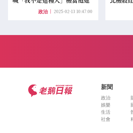
喊「我不是這種人」檢當庭逮
北檢殺
捕聲押
可嗎？
2025-02-13 10:47:00
政治
新聞
政治
娛樂
生活
社會