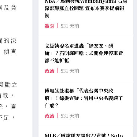
NBA／馬刺發現Wembanyama 右肩
團及貪
深部靜脈血栓問題 宣布本賽季提前報
銷
體育
531 天前
間的決
文總執委名單遭轟「綠友友、酬
，偵查
庸」？石明謹回嗆：去開會連停車費
都不能折抵
政治
531 天前
獎勵之
傅崐萁赴港稱「代表台灣中央政
賄款，
府」！綠委質疑：冒用中央名義談了
統，言
什麼？
政治
531 天前
不足，
MLB／感謝隊友讓出22背號！Soto