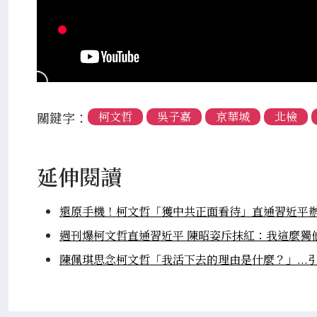
關鍵字：
柯文哲
吳子嘉
京華城
北檢
延伸閱讀
還原手機！柯文哲「獲中共正面看待」直通習近平辦.
週刊爆柯文哲直通習近平 陳昭姿斥抹紅：我這麼獨
陳佩琪思念柯文哲「我活下去的理由是什麼？」...