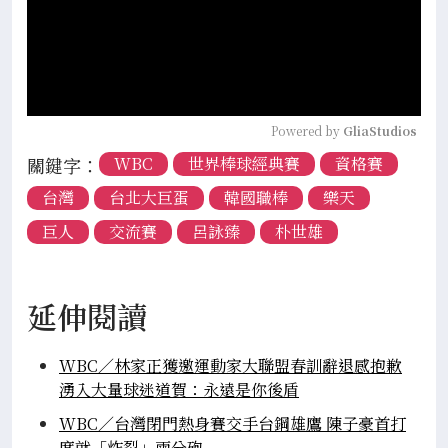
Powered by 
GliaStudios
關鍵字：
WBC
世界棒球經典賽
資格賽
台灣
台北大巨蛋
韓國職棒
樂天
巨人
交流賽
呂詠臻
朴世雄
延伸閱讀
WBC／林家正獲邀運動家大聯盟春訓辭退感抱歉
湧入大量球迷道賀：永遠是你後盾
WBC／台灣閉門熱身賽交手台鋼雄鷹 陳子豪首打
席就「炸裂」兩分砲