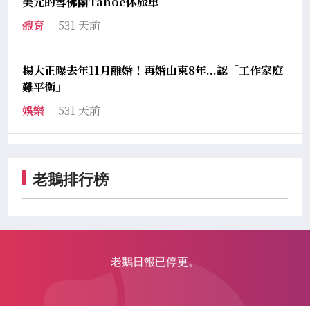
美元的雪佛蘭Tahoe休旅車
體育
531 天前
楊大正曝去年11月離婚！再婚山東8年...認「工作家庭
難平衡」
娛樂
531 天前
老鵝排行榜
老鵝日報已停更。