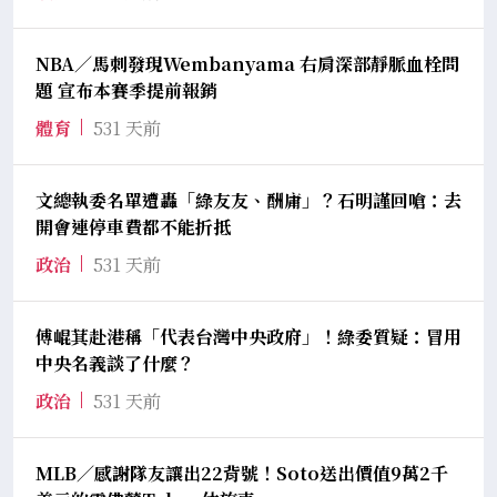
NBA／馬刺發現Wembanyama 右肩深部靜脈血栓問
題 宣布本賽季提前報銷
體育
531 天前
文總執委名單遭轟「綠友友、酬庸」？石明謹回嗆：去
開會連停車費都不能折抵
政治
531 天前
傅崐萁赴港稱「代表台灣中央政府」！綠委質疑：冒用
中央名義談了什麼？
政治
531 天前
MLB／感謝隊友讓出22背號！Soto送出價值9萬2千