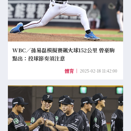
WBC／孫易磊模擬賽飆火球152公里 曾豪駒
點出：投球節奏須注意
2025-02-18 11:42:00
體育