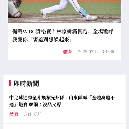
備戰WBC資格賽！林家緯滿貫砲...全場歡呼
我愛你「害羞到想躲起來」
2025-02-14 13:45:00
體育
即時新聞
中足球迷秀全斗煥槓光州隊...山東隊喊「全體身體不
適」退賽 韓網：沒品又孬
體育
531 天前