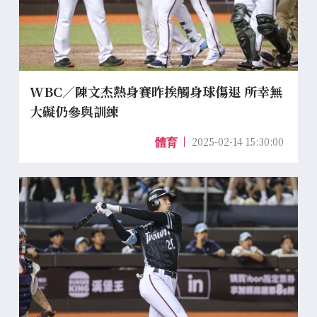
WBC／陳文杰熱身賽昨挨觸身球傷退 所幸無
大礙仍參與訓練
2025-02-14 15:30:00
體育