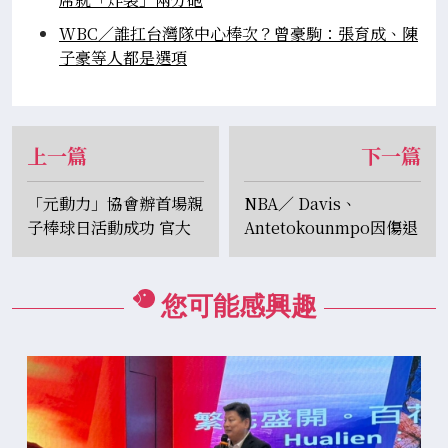
WBC／誰扛台灣隊中心棒次？曾豪駒：張育成、陳
子豪等人都是選項
上一篇
下一篇
「元動力」協會辦首場親
NBA／ Davis、
子棒球日活動成功 官大
Antetokounmpo因傷退
元宣布：23日再加場
出全明星賽 Irving與
Young順勢遞補上陣
您可能感興趣