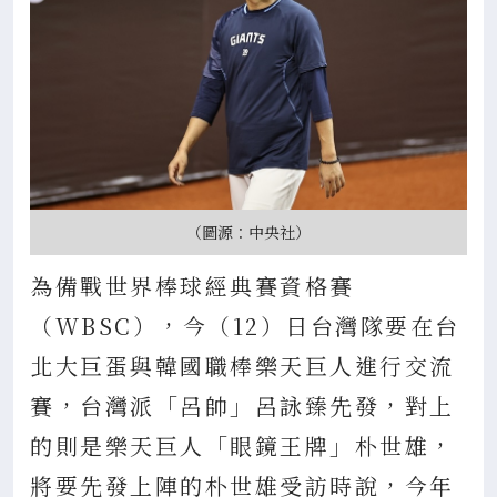
（圖源：中央社）
為備戰世界棒球經典賽資格賽
（WBSC），今（12）日台灣隊要在台
北大巨蛋與韓國職棒樂天巨人進行交流
賽，台灣派「呂帥」呂詠臻先發，對上
的則是樂天巨人「眼鏡王牌」朴世雄，
將要先發上陣的朴世雄受訪時說，今年