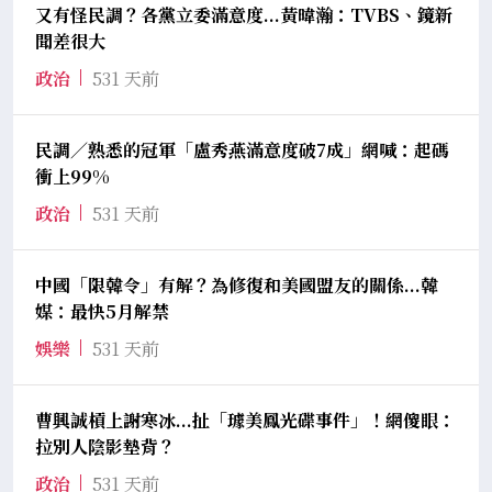
又有怪民調？各黨立委滿意度...黃暐瀚：TVBS、鏡新
聞差很大
政治
531 天前
民調／熟悉的冠軍「盧秀燕滿意度破7成」網喊：起碼
衝上99%
政治
531 天前
中國「限韓令」有解？為修復和美國盟友的關係...韓
媒：最快5月解禁
娛樂
531 天前
曹興誠槓上謝寒冰...扯「璩美鳳光碟事件」！網傻眼：
拉別人陰影墊背？
政治
531 天前