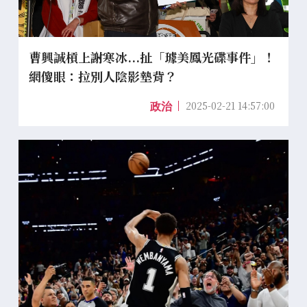
曹興誠槓上謝寒冰...扯「璩美鳳光碟事件」！
網傻眼：拉別人陰影墊背？
2025-02-21 14:57:00
政治