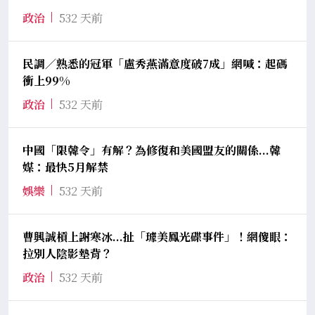
政治
532 天前
民調／熟悉的冠軍「盧秀燕滿意度破7成」網喊：起碼
衝上99%
政治
532 天前
中國「限韓令」有解？為修復和美國盟友的關係...韓
媒：最快5月解禁
娛樂
532 天前
曹興誠槓上謝寒冰...扯「璩美鳳光碟事件」！網傻眼：
拉別人陰影墊背？
政治
532 天前