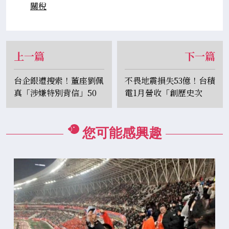
關稅
上一篇
下一篇
台企銀遭搜索！董座劉佩
不畏地震損失53億！台積
真「涉嫌特別背信」50
電1月營收「創歷史次
萬元交保
高」新人資長將出爐
您可能感興趣