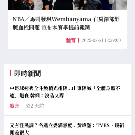
NBA／馬刺發現Wembanyama 右肩深部靜
脈血栓問題 宣布本賽季提前報銷
2025-02-21 13:39:00
體育
即時新聞
中足球迷秀全斗煥槓光州隊...山東隊喊「全體身體不
適」退賽 韓網：沒品又孬
體育
532 天前
又有怪民調？各黨立委滿意度...黃暐瀚：TVBS、鏡新
聞差很大