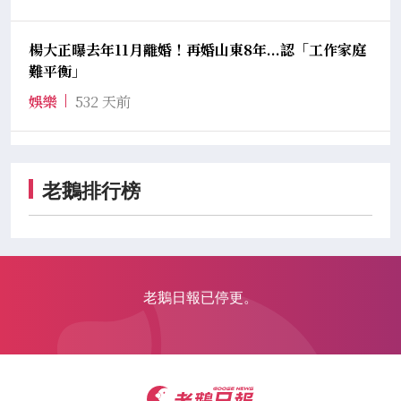
楊大正曝去年11月離婚！再婚山東8年...認「工作家庭
難平衡」
娛樂
532 天前
老鵝排行榜
老鵝日報已停更。