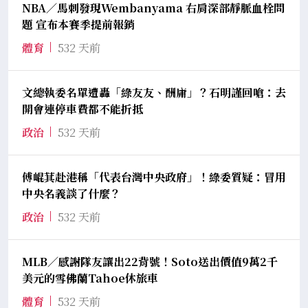
NBA／馬刺發現Wembanyama 右肩深部靜脈血栓問
題 宣布本賽季提前報銷
體育
532 天前
文總執委名單遭轟「綠友友、酬庸」？石明謹回嗆：去
開會連停車費都不能折抵
政治
532 天前
傅崐萁赴港稱「代表台灣中央政府」！綠委質疑：冒用
中央名義談了什麼？
政治
532 天前
MLB／感謝隊友讓出22背號！Soto送出價值9萬2千
美元的雪佛蘭Tahoe休旅車
體育
532 天前