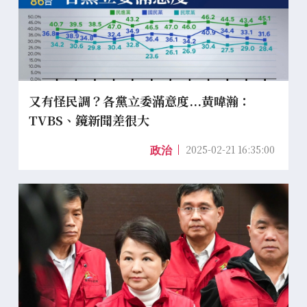
又有怪民調？各黨立委滿意度...黃暐瀚：
TVBS、鏡新聞差很大
2025-02-21 16:35:00
政治