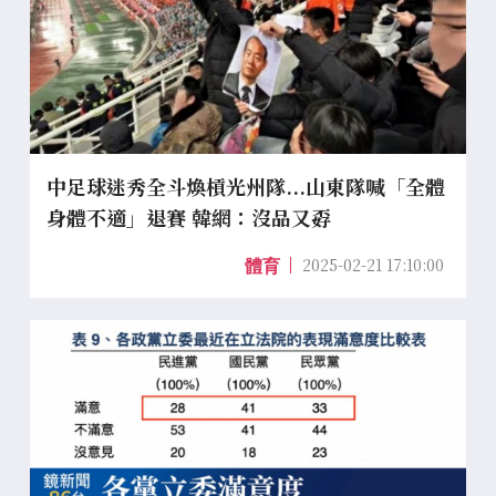
中足球迷秀全斗煥槓光州隊...山東隊喊「全體
身體不適」退賽 韓網：沒品又孬
2025-02-21 17:10:00
體育