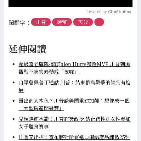
Powered by 
GliaStudios
關鍵字：
川普
硬幣
美分
延伸閱讀
超級盃老鷹隊摘冠Jalen Hurts獲選MVP 川普到場
觀戰不忘笑泰勒絲「被噓」
自曝曾與普丁通話 川普：結束俄烏戰爭的談判有進
展
露出商人本色？川普談美國重建加薩：想像成一個
「大型房產開發案」
兌現選前承諾！川普將簽政令 禁止跨性別女性參加
女子體育賽事
川普又出招！宣布將對所有進口鋼鋁產品課徵25%