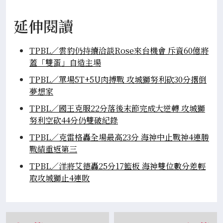
延伸閱讀
TPBL／雲豹仍持續洽談Rose來台機會 斥資60億將
蓋「雙蛋」自造主場
TPBL／單場5T+5U肉搏戰 攻城獅努利砍30分撂倒
夢想家
TPBL／國王克服22分落後末節完成大逆轉 攻城獅
努利空砍44分仍雙破紀錄
TPBL／克雷格轟全場最高23分 海神中止戰神4連勝
戰績重返第三
TPBL／洋將艾德轟25分17籃板 海神雙位數分差輕
取攻城獅止4連敗