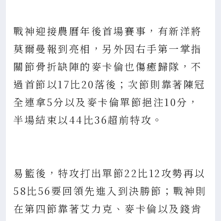
戰神迎接農曆年後首場賽事，有新洋將
莫爾曼報到亮相，另外因右手第一掌指
關節骨折缺陣的麥卡倫也傷癒歸隊，不
過首節以17比20落後；次節則靠著陳冠
全連拿5分以及麥卡倫單節挹注10分，
半場結束以44比36超前特攻。
易籃後，特攻打出單節22比12攻勢再以
58比56要回領先進入到決勝節；戰神則
在第四節靠著艾力克、麥卡倫以及錢肯