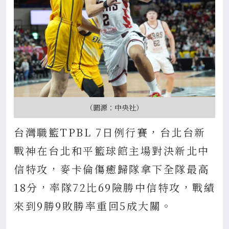
（圖源：中央社）
台灣職籃TPBL 7日例行賽，台北台新
戰神在台北和平籃球館主場對決新北中
信特攻，麥卡倫傷癒歸隊拿下全隊最高
18分，率隊72比69險勝中信特攻，戰績
來到9勝9敗勝率重回5成大關。