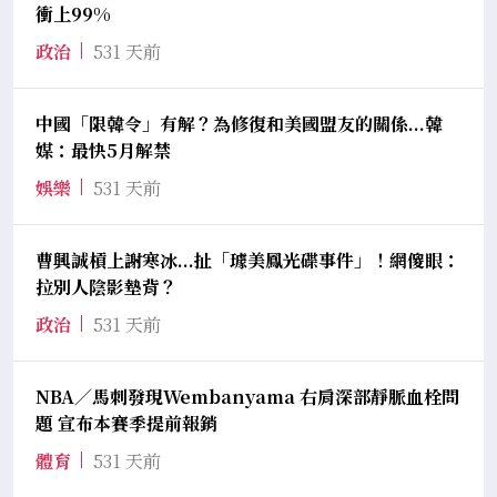
衝上99%
政治
531 天前
中國「限韓令」有解？為修復和美國盟友的關係...韓
媒：最快5月解禁
娛樂
531 天前
曹興誠槓上謝寒冰...扯「璩美鳳光碟事件」！網傻眼：
拉別人陰影墊背？
政治
531 天前
NBA／馬刺發現Wembanyama 右肩深部靜脈血栓問
題 宣布本賽季提前報銷
體育
531 天前