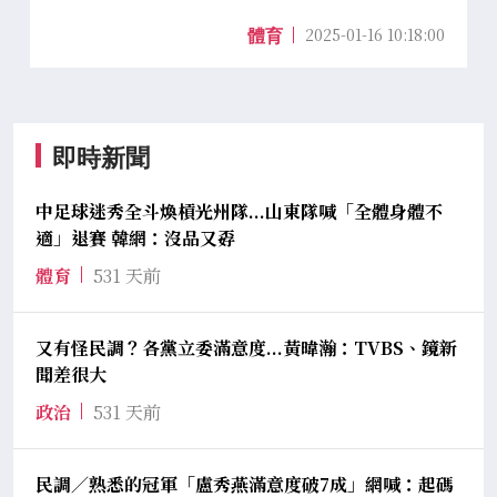
2025-01-16 10:18:00
體育
即時新聞
中足球迷秀全斗煥槓光州隊...山東隊喊「全體身體不
適」退賽 韓網：沒品又孬
體育
531 天前
又有怪民調？各黨立委滿意度...黃暐瀚：TVBS、鏡新
聞差很大
政治
531 天前
民調／熟悉的冠軍「盧秀燕滿意度破7成」網喊：起碼