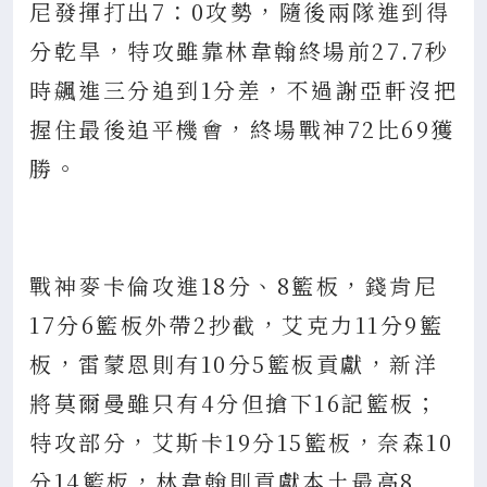
尼發揮打出7：0攻勢，隨後兩隊進到得
分乾旱，特攻雖靠林韋翰終場前27.7秒
時飆進三分追到1分差，不過謝亞軒沒把
握住最後追平機會，終場戰神72比69獲
勝。
戰神麥卡倫攻進18分、8籃板，錢肯尼
17分6籃板外帶2抄截，艾克力11分9籃
板，雷蒙恩則有10分5籃板貢獻，新洋
將莫爾曼雖只有4分但搶下16記籃板；
特攻部分，艾斯卡19分15籃板，奈森10
分14籃板，林韋翰則貢獻本土最高8