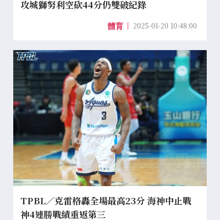
攻城獅努利空砍44分仍雙破紀錄
2025-01-20 10:48:00
體育
TPBL／克雷格轟全場最高23分 海神中止戰
神4連勝戰績重返第三