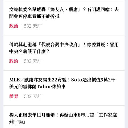
文總執委名單遭轟「綠友友、酬庸」？石明謹回嗆：去
開會連停車費都不能折抵
政治
532 天前
傅崐萁赴港稱「代表台灣中央政府」！綠委質疑：冒用
中央名義談了什麼？
政治
532 天前
MLB／感謝隊友讓出22背號！Soto送出價值9萬2千
美元的雪佛蘭Tahoe休旅車
體育
532 天前
楊大正曝去年11月離婚！再婚山東8年...認「工作家庭
難平衡」