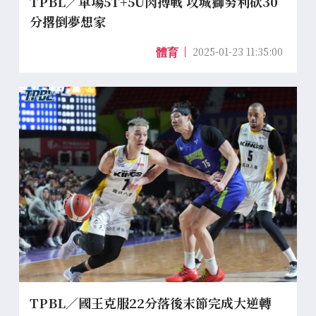
TPBL／單場5T+5U肉搏戰 攻城獅努利砍30
分撂倒夢想家
2025-01-23 11:35:00
體育
TPBL／國王克服22分落後末節完成大逆轉