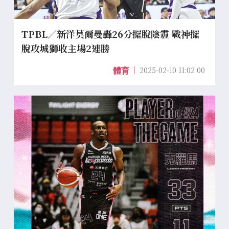
TPBL／新洋莫爾曼轟26分擺脫陰霾 戰神擺
脫攻城獅收主場2連勝
2025-02-10 11:02:00
體育