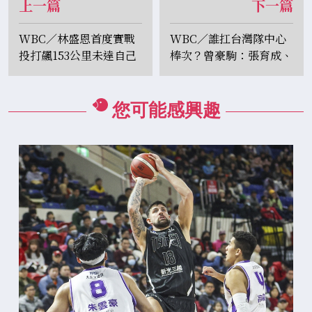
上一篇
下一篇
WBC／林盛恩首度實戰
WBC／誰扛台灣隊中心
投打飆153公里未達自己
棒次？曾豪駒：張育成、
設定 本季旅外將挑戰
陳子豪等人都是選項
「雙刀流」
您可能感興趣