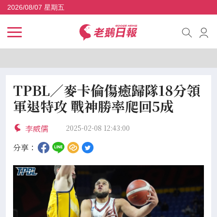
2026/08/07 星期五
TPBL／麥卡倫傷癒歸隊18分領
軍退特攻 戰神勝率爬回5成
李威儒
2025-02-08 12:43:00
分享：