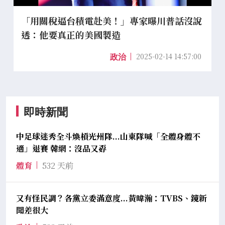
「用關稅逼台積電赴美！」專家曝川普話沒說
透：他要真正的美國製造
2025-02-14 14:57:00
政治
即時新聞
中足球迷秀全斗煥槓光州隊...山東隊喊「全體身體不
適」退賽 韓網：沒品又孬
體育
532 天前
又有怪民調？各黨立委滿意度...黃暐瀚：TVBS、鏡新
聞差很大