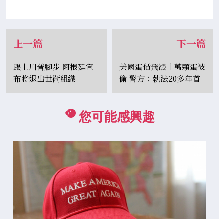
上一篇
下一篇
跟上川普腳步 阿根廷宣
美國蛋價飛漲十萬顆蛋被
布將退出世衛組織
偷 警方：執法20多年首
見
您可能感興趣