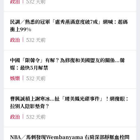
政治
532 天前
民調／熟悉的冠軍「盧秀燕滿意度破7成」網喊：起碼
衝上99%
政治
532 天前
中國「限韓令」有解？為修復和美國盟友的關係...韓
媒：最快5月解禁
娛樂
532 天前
曹興誠槓上謝寒冰...扯「璩美鳳光碟事件」！網傻眼：
拉別人陰影墊背？
政治
532 天前
NBA／馬刺發現Wembanyama 右肩深部靜脈血栓問