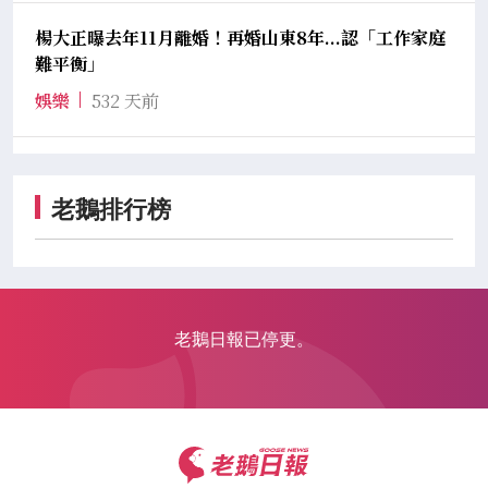
楊大正曝去年11月離婚！再婚山東8年...認「工作家庭
難平衡」
娛樂
532 天前
老鵝排行榜
老鵝日報已停更。