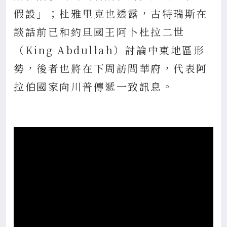
假設」；杜雅里克也透露，古特瑞斯在
談話前已和約旦國王阿卜杜拉二世
（King Abdullah）討論中東地區形
勢，後者也將在下周訪問華府，代表阿
拉伯國家向川普傳遞一致訊息。