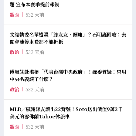
題 宣布本賽季提前報銷
體育
532 天前
文總執委名單遭轟「綠友友、酬庸」？石明謹回嗆：去
開會連停車費都不能折抵
政治
532 天前
傅崐萁赴港稱「代表台灣中央政府」！綠委質疑：冒用
中央名義談了什麼？
政治
532 天前
MLB／感謝隊友讓出22背號！Soto送出價值9萬2千
美元的雪佛蘭Tahoe休旅車
體育
532 天前