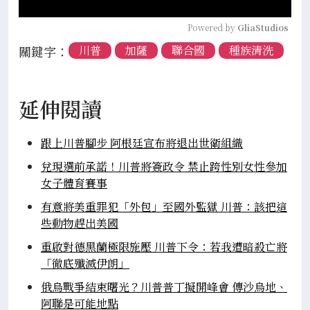
Powered by 
GliaStudios
關鍵字：
川普
加薩
聯合國
種族清洗
延伸閱讀
跟上川普腳步 阿根廷宣布將退出世衛組織
兌現選前承諾！川普將簽政令 禁止跨性別女性參加
女子體育賽事
有意將美重罪犯「外包」至國外監獄 川普：該把這
些動物趕出美國
重啟對德黑蘭極限施壓 川普下令：若我遭暗殺亡將
「徹底殲滅伊朗」
俄烏戰爭結束曙光？川普普丁擬開峰會 傳沙烏地、
阿聯是可能地點