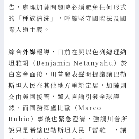
告，處理加薩問題時必須避免任何形式
的「種族清洗」，呼籲堅守國際法及國
際人道主義。
綜合
外媒
報導，日前在與以色列總理納
坦雅胡（Benjamin Netanyahu）於
白宮會面後，川普發表聲明提議讓巴勒
斯坦人民在其他地方重新定居，加薩則
交由美國接管，驚人言論引發全球譁
然，而國務卿盧比歐（Marco
Rubio）事後也緊急澄清，強調川普所
說只是希望巴勒斯坦人民「暫離」，讓