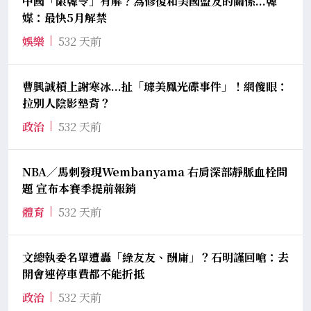
中國「限韓令」有解？為修復和美國盟友的關係...韓
媒：最快5月解禁
娛樂
532 天前
曹興誠槓上謝寒冰...扯「璩美鳳光碟事件」！網傻眼：
拉別人陰影墊背？
政治
532 天前
NBA／馬刺發現Wembanyama 右肩深部靜脈血栓問
題 宣布本賽季提前報銷
體育
532 天前
文總執委名單遭轟「綠友友、酬庸」？石明謹回嗆：去
開會連停車費都不能折抵
政治
532 天前