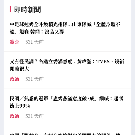
即時新聞
中足球迷秀全斗煥槓光州隊...山東隊喊「全體身體不
適」退賽 韓網：沒品又孬
體育
531 天前
又有怪民調？各黨立委滿意度...黃暐瀚：TVBS、鏡新
聞差很大
政治
531 天前
民調／熟悉的冠軍「盧秀燕滿意度破7成」網喊：起碼
衝上99%
政治
531 天前