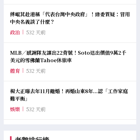
傅崐萁赴港稱「代表台灣中央政府」！綠委質疑：冒用
中央名義談了什麼？
政治
532 天前
MLB／感謝隊友讓出22背號！Soto送出價值9萬2千
美元的雪佛蘭Tahoe休旅車
體育
532 天前
楊大正曝去年11月離婚！再婚山東8年...認「工作家庭
難平衡」
娛樂
532 天前