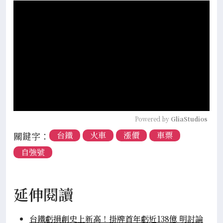
Powered by 
GliaStudios
關鍵字：
台鐵
火車
漲價
車票
自強號
延伸閱讀
台鐵虧損創史上新高！掛牌首年虧近138億 明討論