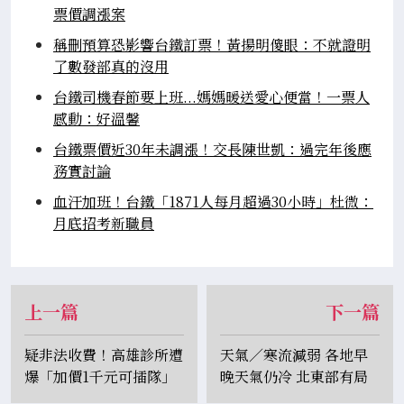
票價調漲案
稱刪預算恐影響台鐵訂票！黃揚明傻眼：不就證明
了數發部真的沒用
台鐵司機春節要上班...媽媽暖送愛心便當！一票人
感動：好溫馨
台鐵票價近30年未調漲！交長陳世凱：過完年後應
務實討論
血汗加班！台鐵「1871人每月超過30小時」杜微：
月底招考新職員
上一篇
下一篇
疑非法收費！高雄診所遭
天氣／寒流減弱 各地早
爆「加價1千元可插隊」
晚天氣仍冷 北東部有局
恐遭開罰25萬
部短暫雨