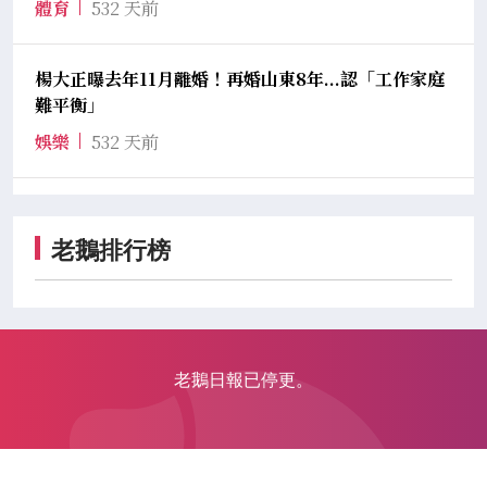
體育
532 天前
楊大正曝去年11月離婚！再婚山東8年...認「工作家庭
難平衡」
娛樂
532 天前
老鵝排行榜
老鵝日報已停更。