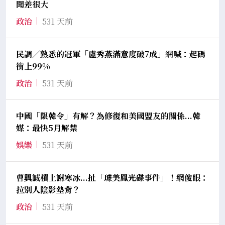
聞差很大
政治
531 天前
民調／熟悉的冠軍「盧秀燕滿意度破7成」網喊：起碼
衝上99%
政治
531 天前
中國「限韓令」有解？為修復和美國盟友的關係...韓
媒：最快5月解禁
娛樂
531 天前
曹興誠槓上謝寒冰...扯「璩美鳳光碟事件」！網傻眼：
拉別人陰影墊背？
政治
531 天前