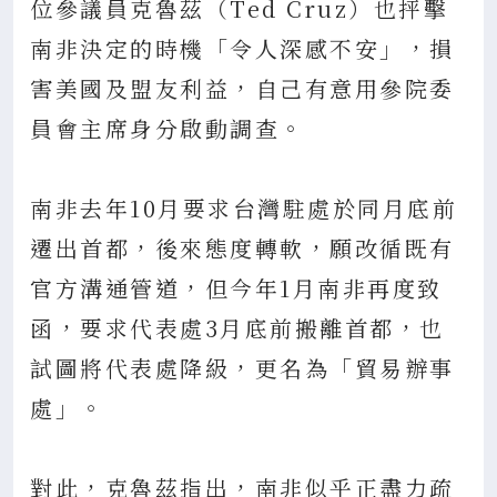
位參議員克魯茲（Ted Cruz）也抨擊
南非決定的時機「令人深感不安」，損
害美國及盟友利益，自己有意用參院委
員會主席身分啟動調查。
南非去年10月要求台灣駐處於同月底前
遷出首都，後來態度轉軟，願改循既有
官方溝通管道，但今年1月南非再度致
函，要求代表處3月底前搬離首都，也
試圖將代表處降級，更名為「貿易辦事
處」。
對此，克魯茲指出，南非似乎正盡力疏