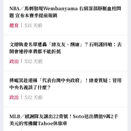
NBA／馬刺發現Wembanyama 右肩深部靜脈血栓問
題 宣布本賽季提前報銷
體育
531 天前
文總執委名單遭轟「綠友友、酬庸」？石明謹回嗆：去
開會連停車費都不能折抵
政治
532 天前
傅崐萁赴港稱「代表台灣中央政府」！綠委質疑：冒用
中央名義談了什麼？
政治
532 天前
MLB／感謝隊友讓出22背號！Soto送出價值9萬2千
美元的雪佛蘭Tahoe休旅車