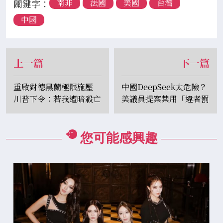
關鍵字：
南非
法國
美國
台灣
中國
上一篇
下一篇
重啟對德黑蘭極限施壓
中國DeepSeek太危險？
川普下令：若我遭暗殺亡
美議員提案禁用「違者罰
將「徹底殲滅伊朗」
100萬美元、可關20年」
您可能感興趣