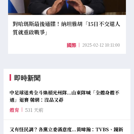
對哈瑪斯最後通牒！納坦雅胡「15日不交還人
質就重啟戰爭」
2025-02-12 10:11:00
國際
即時新聞
中足球迷秀全斗煥槓光州隊...山東隊喊「全體身體不
適」退賽 韓網：沒品又孬
體育
531 天前
又有怪民調？各黨立委滿意度...黃暐瀚：TVBS、鏡新