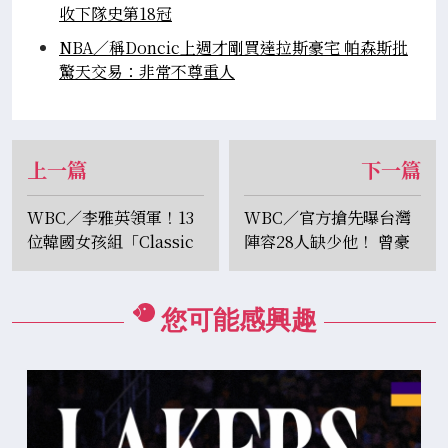
收下隊史第18冠
NBA／稱Doncic上週才剛買達拉斯豪宅 帕森斯批
驚天交易：非常不尊重人
上一篇
下一篇
WBC／李雅英領軍！13
WBC／官方搶先曝台灣
位韓國女孩組「Classic
陣容28人缺少他！ 曾豪
Stars」夢幻陣容應援大
駒證實：鄭宗哲有望競爭
巨蛋
大聯盟
您可能感興趣