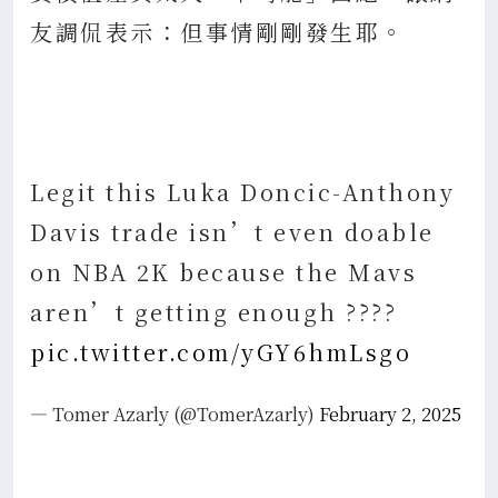
友調侃表示：但事情剛剛發生耶。
Legit this Luka Doncic-Anthony
Davis trade isn’t even doable
on NBA 2K because the Mavs
aren’t getting enough ????
pic.twitter.com/yGY6hmLsgo
— Tomer Azarly (@TomerAzarly)
February 2, 2025