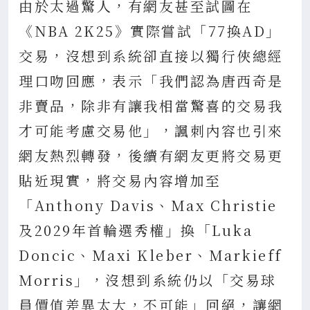
由於太過驚人，有網友甚至試圖在
《NBA 2K25》實際嘗試「77換AD」
交易，沒想到系統卻直接以獨行俠總經
理口吻回應，表示「我們認為唐西奇是
非賣品，除非有讓我相當驚喜的交易我
才可能考慮交易他」，諷刺內容也引來
網友熱烈轉發，後續有網友更將交易更
貼近現實，將交易內容增加至
「Anthony Davis、Max Christie
及2029年首輪選秀權」換「Luka
Doncic、Maxi Kleber、Markieff
Morris」，沒想到系統仍以「交易球
員價值差異太大，不可能」回絕，讓網