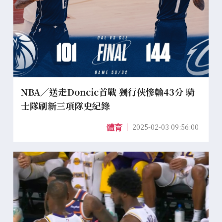
NBA／送走Doncic首戰 獨行俠慘輸43分 騎
士隊刷新三項隊史紀錄
2025-02-03 09:56:00
體育