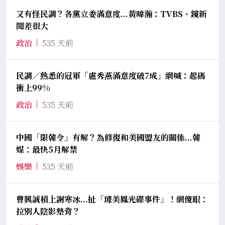
又有怪民調？各黨立委滿意度...黃暐瀚：TVBS、鏡新
聞差很大
政治
535 天前
民調／熟悉的冠軍「盧秀燕滿意度破7成」網喊：起碼
衝上99%
政治
535 天前
中國「限韓令」有解？為修復和美國盟友的關係...韓
媒：最快5月解禁
娛樂
535 天前
曹興誠槓上謝寒冰...扯「璩美鳳光碟事件」！網傻眼：
拉別人陰影墊背？