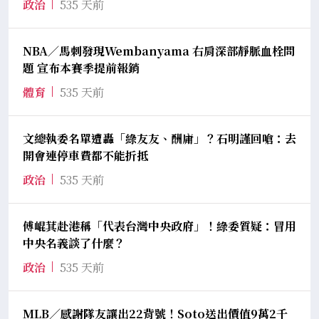
政治
535 天前
NBA／馬刺發現Wembanyama 右肩深部靜脈血栓問
題 宣布本賽季提前報銷
體育
535 天前
文總執委名單遭轟「綠友友、酬庸」？石明謹回嗆：去
開會連停車費都不能折抵
政治
535 天前
傅崐萁赴港稱「代表台灣中央政府」！綠委質疑：冒用
中央名義談了什麼？
政治
535 天前
MLB／感謝隊友讓出22背號！Soto送出價值9萬2千