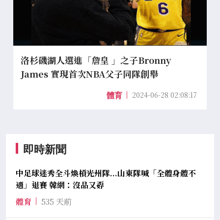
洛杉磯湖人選進「詹皇 」之子Bronny
James 實現首次NBA父子同隊創舉
2024-06-28 02:08:17
體育
即時新聞
中足球迷秀全斗煥槓光州隊...山東隊喊「全體身體不
適」退賽 韓網：沒品又孬
體育
535 天前