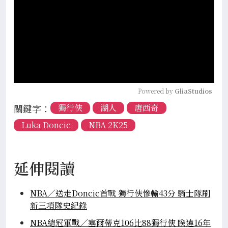
Powered by 
GliaStudios
關鍵字：
獨行俠
湖人
唐西奇
Luka Doncic
NBA 2K25
延伸閱讀
NBA／送走Doncic首戰 獨行俠慘輸43分 騎士隊刷
新三項隊史紀錄
NBA總冠軍戰／塞爾蒂克106比88獨行俠 睽違16年