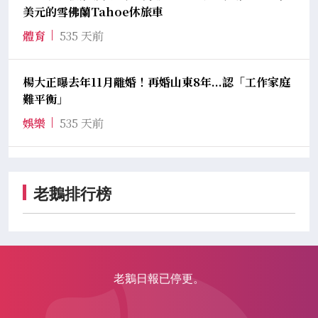
美元的雪佛蘭Tahoe休旅車
體育
535 天前
楊大正曝去年11月離婚！再婚山東8年...認「工作家庭
難平衡」
娛樂
535 天前
老鵝排行榜
老鵝日報已停更。