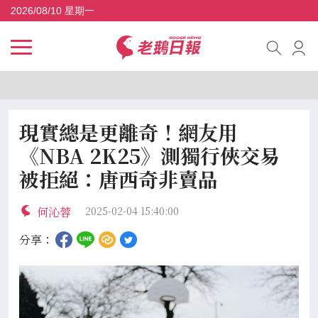
2026/08/10 星期一
現實總是更離奇！網友用
《NBA 2K25》測獨行俠交易
被拒絕：唐西奇非賣品
何沁蓉
2025-02-04 15:40:00
分享：