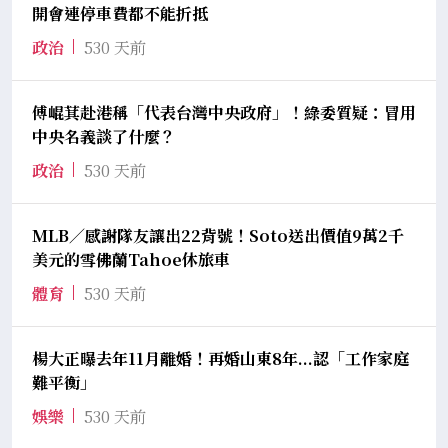
開會連停車費都不能折抵
政治
530 天前
傅崐萁赴港稱「代表台灣中央政府」！綠委質疑：冒用
中央名義談了什麼？
政治
530 天前
MLB／感謝隊友讓出22背號！Soto送出價值9萬2千
美元的雪佛蘭Tahoe休旅車
體育
530 天前
楊大正曝去年11月離婚！再婚山東8年...認「工作家庭
難平衡」
娛樂
530 天前