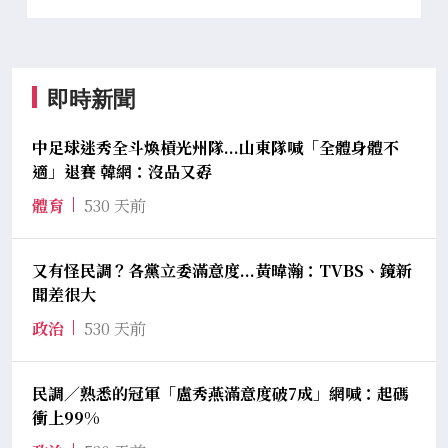
即時新聞
中足球迷秀全斗煥槓光州隊...山東隊喊「全體身體不
適」退賽 韓網：沒品又孬
體育
530 天前
又有怪民調？各黨立委滿意度...黃暐瀚：TVBS、鏡新
聞差很大
政治
530 天前
民調／熟悉的冠軍「盧秀燕滿意度破7成」網喊：起碼
衝上99%