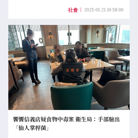
2025-01-21 10:58:00
社會
饗饗信義店疑食物中毒案 衛生局：手部驗出
「仙人掌桿菌」