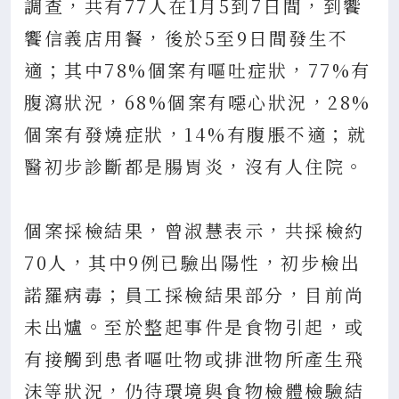
調查，共有77人在1月5到7日間，到饗
饗信義店用餐，後於5至9日間發生不
適；其中78%個案有嘔吐症狀，77%有
腹瀉狀況，68%個案有噁心狀況，28%
個案有發燒症狀，14%有腹脹不適；就
醫初步診斷都是腸胃炎，沒有人住院。
個案採檢結果，曾淑慧表示，共採檢約
70人，其中9例已驗出陽性，初步檢出
諾羅病毒；員工採檢結果部分，目前尚
未出爐。至於整起事件是食物引起，或
有接觸到患者嘔吐物或排泄物所產生飛
沫等狀況，仍待環境與食物檢體檢驗結