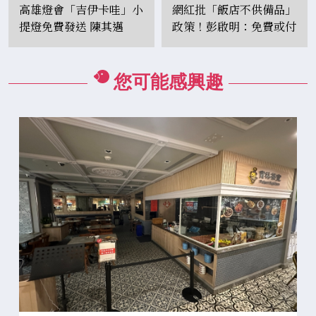
高雄燈會「吉伊卡哇」小
網紅批「飯店不供備品」
提燈免費發送 陳其邁
政策！彭啟明：免費或付
笑：要開運鈔車保護
費皆由業者決定
您可能感興趣