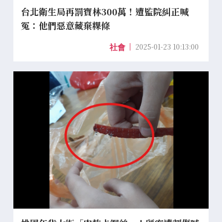
台北衛生局再罰寶林300萬！遭監院糾正喊
冤：他們惡意藏棄粿條
2025-01-23 10:13:00
社會