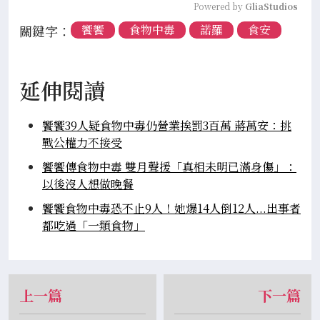
Powered by 
GliaStudios
關鍵字：
饗饗
食物中毒
諾羅
食安
延伸閱讀
饗饗39人疑食物中毒仍營業挨罰3百萬 蔣萬安：挑
戰公權力不接受
饗饗傳食物中毒 雙月聲援「真相未明已滿身傷」：
以後沒人想做晚餐
饗饗食物中毒恐不止9人！她爆14人倒12人...出事者
都吃過「一類食物」
上一篇
下一篇