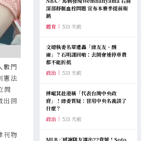
NBA／馬刺發現Wembanyama 右肩
深部靜脈血栓問題 宣布本賽季提前報
銷
體育
533 天前
文總執委名單遭轟「綠友友、酬
庸」？石明謹回嗆：去開會連停車費
都不能折抵
人數門
政治
533 天前
則憲法
立問
傅崐萁赴港稱「代表台灣中央政
做出回
府」！綠委質疑：冒用中央名義談了
什麼？
政治
533 天前
律刊物
MLB／感謝隊友讓出22背號！Soto