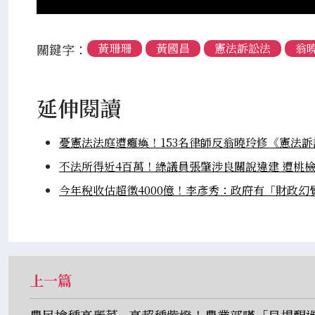
關鍵字：
黃珊珊
黃國昌
憲法訴訟法
翁
延伸閱讀
憂憲法法庭遭癱瘓！153名律師反翁曉玲修《憲法訴訟
不法所得近4百萬！綠議員張肇涉良關說違建 遭桃檢
今年稅收估超徵4000億！李彥秀：政府有「財政幻
上一篇
農民搶種高麗菜...亮超種紫燈！農業部嘆「早提醒