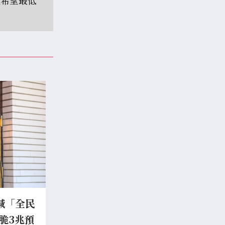
喊「全民
脆3兆預