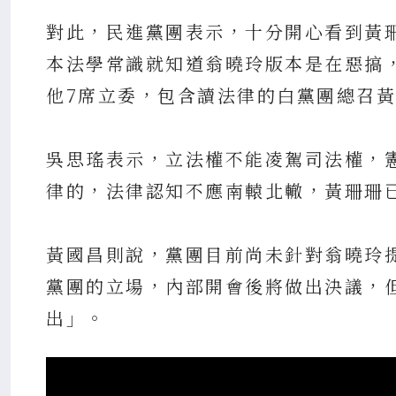
對此，民進黨團表示，十分開心看到黃
本法學常識就知道翁曉玲版本是在惡搞
他7席立委，包含讀法律的白黨團總召
吳思瑤表示，立法權不能凌駕司法權，
律的，法律認知不應南轅北轍，黃珊珊
黃國昌則說，黨團目前尚未針對翁曉玲
黨團的立場，內部開會後將做出決議，
出」。