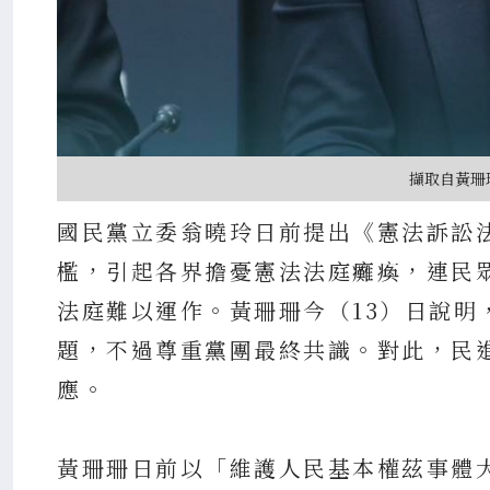
擷取自黃珊
國民黨立委翁曉玲日前提出《憲法訴訟
檻，引起各界擔憂憲法法庭癱瘓，連民
法庭難以運作。黃珊珊今（13）日說明
題，不過尊重黨團最終共識。對此，民
應。
黃珊珊日前以「維護人民基本權茲事體