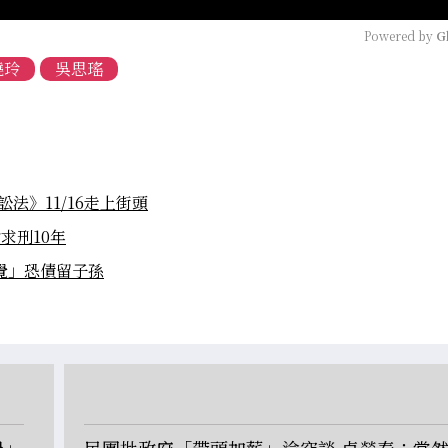
Powered by 
G
曉玲
吳思瑤
法》11/16走上街頭
求刑10年
覺」恐債留子孫
過」
民團批政府「帶頭加薪」淪空談 卓榮泰：當