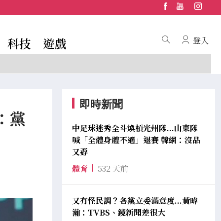
科技
遊戲
登入
即時新聞
：黨
中足球迷秀全斗煥槓光州隊...山東隊
喊「全體身體不適」退賽 韓網：沒品
又孬
體育
532 天前
又有怪民調？各黨立委滿意度...黃暐
瀚：TVBS、鏡新聞差很大