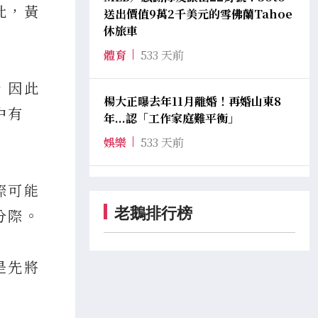
此，黃
送出價值9萬2千美元的雪佛蘭Tahoe
休旅車
體育
533 天前
，因此
楊大正曝去年11月離婚！再婚山東8
中有
年...認「工作家庭難平衡」
娛樂
533 天前
際可能
老鵝排行榜
分際。
是先將