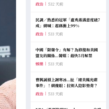
政治
532 天前
民調／熟悉的冠軍「盧秀燕滿意度破7
成」網喊：起碼衝上99%
政治
533 天前
中國「限韓令」有解？為修復和美國
盟友的關係...韓媒：最快5月解禁
娛樂
533 天前
曹興誠槓上謝寒冰...扯「璩美鳳光碟
事件」！網傻眼：拉別人陰影墊背？
政治
533 天前