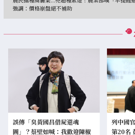
強調：價格崩盤絕不補助
誤傳「臭黃國昌借屍還魂
列中國
圖」？蔡壁如喊：我歡迎陳椒
第20名