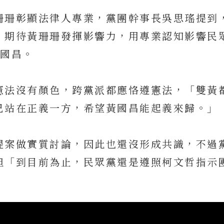
珊珊彰顯法律人專業，黨團幹事長吳思瑤提到
，期待黃珊珊發揮影響力，用專業認知影響民
黃國昌。
憲法沒有顏色，跨黨派都應恪遵憲法，「雙黃
已站在正義一方，希望黃國昌能起義來歸。」
提案做實質討論，因此也還沒形成共識，不過
但「到目前為止，民眾黨還是遵照柯文哲指示