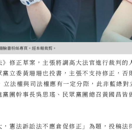
珊臉書粉絲專頁。經本報裁剪。
法》修正草案，主張將調高大法官進行裁判的
眾黨立委黃珊珊也投書，主張不支持修正，否
，立法權與司法權應有一定分際，此非藍綠對
進黨團幹事長吳思瑤、民眾黨團總召黃國昌皆
大，憲法訴訟法不應倉促修正」為題，投稿法