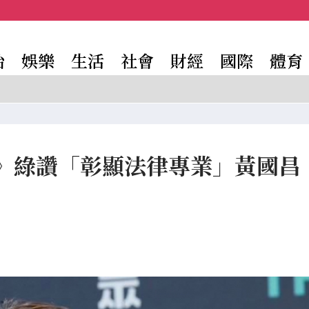
治
娛樂
生活
社會
財經
國際
體育
》綠讚「彰顯法律專業」黃國昌