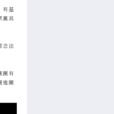
，有基
眾黨其
都念法
黨團有
團進團