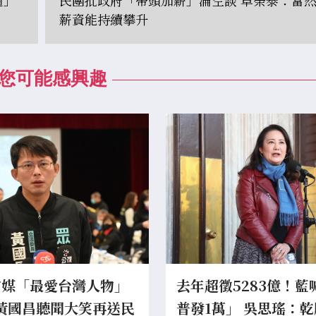
薪資能持續攀升
您可能感興趣
官媒「最愛台灣人物」
去年超徵5283億！藍
 黃國昌聽聞大笑再送民
普發1萬」 吳思瑤：乾