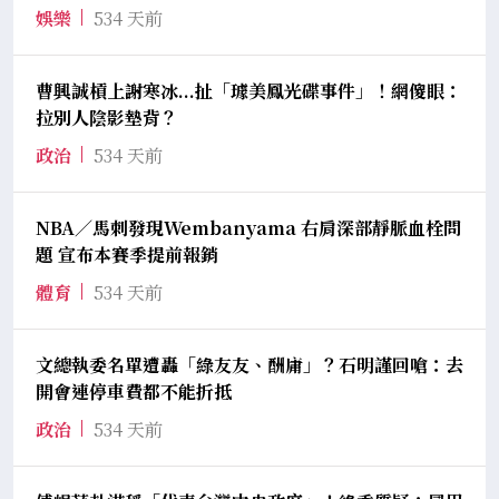
娛樂
534 天前
曹興誠槓上謝寒冰...扯「璩美鳳光碟事件」！網傻眼：
拉別人陰影墊背？
政治
534 天前
NBA／馬刺發現Wembanyama 右肩深部靜脈血栓問
題 宣布本賽季提前報銷
體育
534 天前
文總執委名單遭轟「綠友友、酬庸」？石明謹回嗆：去
開會連停車費都不能折抵
政治
534 天前