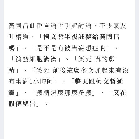
黃國昌此番言論也引起討論，不少網友
吐槽道，
「柯文哲半夜託夢給黃國昌
嗎」
、「是不是有被害妄想症啊」、
「演藝細胞滿滿」、「笑死 真的戲
精」、「笑死 前後這麼多次加起來有沒
有坐滿1小時阿」、
「整天跟柯文哲通
靈」
、「戲精怎麼那麼多戲」、
「又在
假傳聖旨」
。