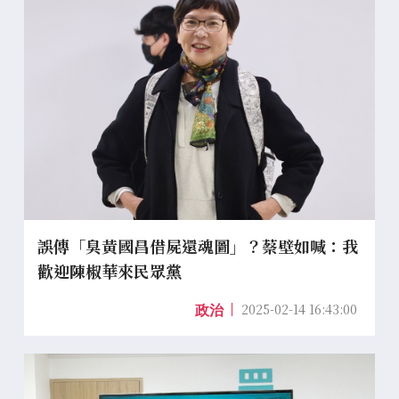
誤傳「臭黃國昌借屍還魂圖」？蔡壁如喊：我
歡迎陳椒華來民眾黨
2025-02-14 16:43:00
政治