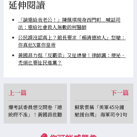
延伸閱讀
「請還給我老公！」陳佩琪現身西門町...喊話司
法：還給社會救人無數的柯醫師
公民課沒認真上？館長要求「賴清德放人」怒嗆：
你真他X當你皇帝
黃國昌力挺「反霸梁」又扯綠營！律師諷：便祕、
禿頭也要扯民進黨？
上一篇
下一篇
爆考試委員想交問卷「總
蘇紫雲稱「美軍45分鐘
統府不准」！黃國昌批聽
馳援台灣」 海軍司令1句
命辦事：毫無獨立性
話打臉：中共可隨時封鎖