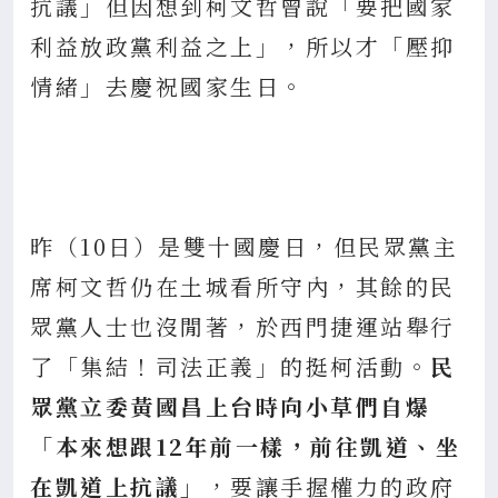
抗議」但因想到柯文哲曾說「要把國家
利益放政黨利益之上」，所以才「壓抑
情緒」去慶祝國家生日。
昨（10日）是雙十國慶日，但民眾黨主
席柯文哲仍在土城看所守內，其餘的民
眾黨人士也沒閒著，於西門捷運站舉行
了「集結！司法正義」的挺柯活動。
民
眾黨立委黃國昌上台時向小草們自爆
「本來想跟12年前一樣，前往凱道、坐
在凱道上抗議」
，要讓手握權力的政府