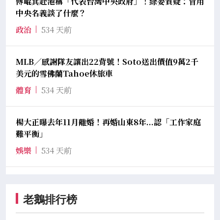
傅崐萁赴港稱「代表台灣中央政府」！綠委質疑：冒用
中央名義談了什麼？
政治
534 天前
MLB／感謝隊友讓出22背號！Soto送出價值9萬2千
美元的雪佛蘭Tahoe休旅車
體育
534 天前
楊大正曝去年11月離婚！再婚山東8年...認「工作家庭
難平衡」
娛樂
534 天前
老鵝排行榜