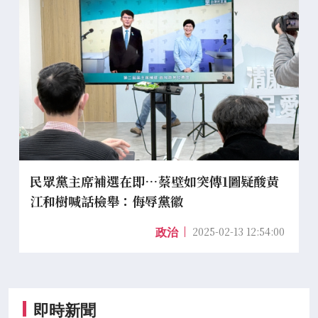
民眾黨主席補選在即…蔡壁如突傳1圖疑酸黃
江和樹喊話檢舉：侮辱黨徽
2025-02-13 12:54:00
政治
即時新聞