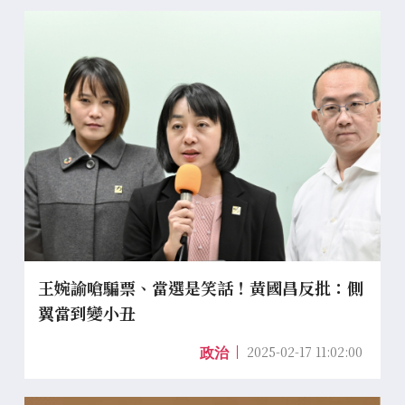
王婉諭嗆騙票、當選是笑話！黃國昌反批：側
翼當到變小丑
2025-02-17 11:02:00
政治