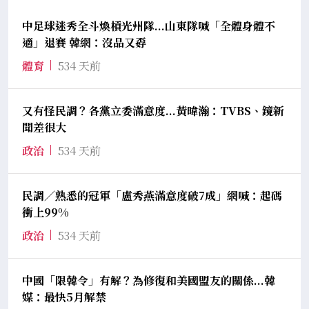
中足球迷秀全斗煥槓光州隊...山東隊喊「全體身體不
適」退賽 韓網：沒品又孬
體育
534 天前
又有怪民調？各黨立委滿意度...黃暐瀚：TVBS、鏡新
聞差很大
政治
534 天前
民調／熟悉的冠軍「盧秀燕滿意度破7成」網喊：起碼
衝上99%
政治
534 天前
中國「限韓令」有解？為修復和美國盟友的關係...韓
媒：最快5月解禁