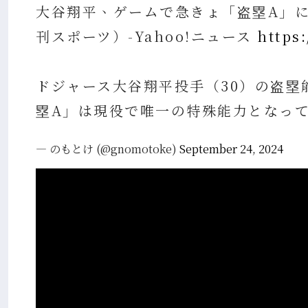
大谷翔平、ゲームで急きょ「盗塁A」に
刊スポーツ）-Yahoo!ニュース
https:
ドジャース大谷翔平投手（30）の盗塁
塁A」は現役で唯一の特殊能力となっ
— のもとけ (@gnomotoke)
September 24, 2024