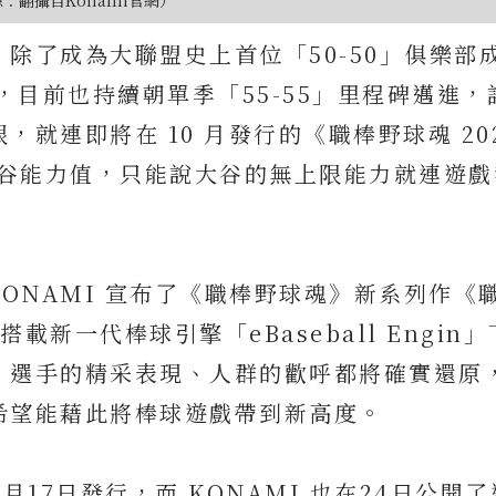
除了成為大聯盟史上首位「50-50」俱樂部
，目前也持續朝單季「55-55」里程碑邁進，
就連即將在 10 月發行的《職棒野球魂 202
大谷能力值，只能說大谷的無上限能力就連遊
KONAMI 宣布了《職棒野球魂》新系列作《
搭載新一代棒球引擎「eBaseball Engin
、選手的精采表現、人群的歡呼都將確實還原
希望能藉此將棒球遊戲帶到新高度。
10月17日發行，而 KONAMI 也在24日公開