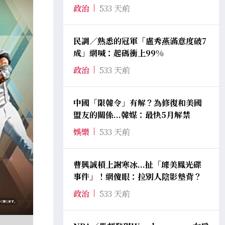
政治
533 天前
民調／熟悉的冠軍「盧秀燕滿意度破7
成」網喊：起碼衝上99%
政治
533 天前
中國「限韓令」有解？為修復和美國
盟友的關係...韓媒：最快5月解禁
娛樂
533 天前
曹興誠槓上謝寒冰...扯「璩美鳳光碟
事件」！網傻眼：拉別人陰影墊背？
政治
533 天前