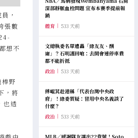
NBA／馬刺發現Wembanyama 右肩
深部靜脈血栓問題 宣布本賽季提前報
成員，
銷
誇張數
體育
533 天前
4-
文總執委名單遭轟「綠友友、酬
戲都想不
庸」？石明謹回嗆：去開會連停車費
都不能折抵
政治
533 天前
職棒野
傅崐萁赴港稱「代表台灣中央政
」下，將
府」！綠委質疑：冒用中央名義談了
，也透
什麼？
政治
533 天前
了遊戲中
MLB／感謝隊友讓出22背號！Soto