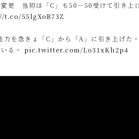
変更 当初は「C」も50－50受けて引き上
//t.co/55lgXoB73Z
能力を急きょ「C」から「A」に引き上げた
ている。
pic.twitter.com/Lo31xKh2p4