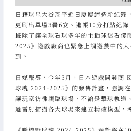
日籍球星大谷翔平近日屢屢締造新紀錄，
更刷出單場3轟6安、進帳10分打點紀錄
據除了讓全球看球多年的主播球迷看傻眼，
2025》遊戲廠商也緊急上調遊戲中的
到。
日媒
報導
，今年3月，日本遊戲開發商 
球魂 2024-2025》的發售計畫，強調在
讓玩家彷彿親臨球場，不論是擊球軌道
過雷射掃描各大球場來建立精確模型，
《職棒野球魂 2024-2025》預計將在