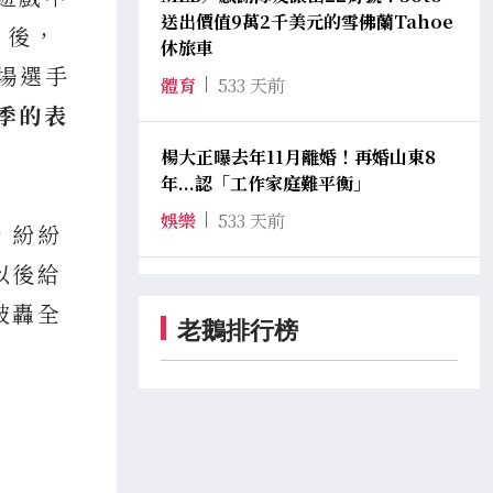
送出價值9萬2千美元的雪佛蘭Tahoe
」後，
休旅車
場選手
體育
533 天前
季的表
楊大正曝去年11月離婚！再婚山東8
年...認「工作家庭難平衡」
娛樂
533 天前
，紛紛
以後給
被轟全
老鵝排行榜