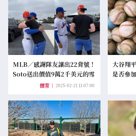
MLB／感謝隊友讓出22背號！
大谷翔
Soto送出價值9萬2千美元的雪
是否參加
佛蘭Tahoe休旅車
討論這
2025-02-21 11:07:00
體育