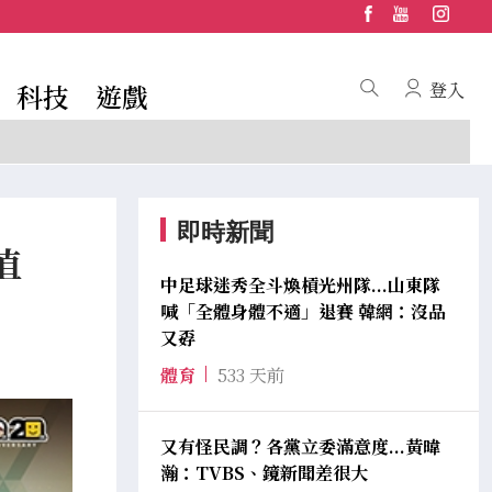
科技
遊戲
登入
即時新聞
值
中足球迷秀全斗煥槓光州隊...山東隊
喊「全體身體不適」退賽 韓網：沒品
又孬
體育
533 天前
又有怪民調？各黨立委滿意度...黃暐
瀚：TVBS、鏡新聞差很大