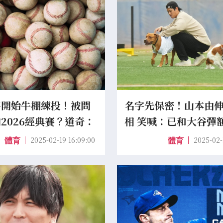
平開始牛棚練投！被問
名字先保密！山本由
2026經典賽？道奇：
相 笑喊：已和大谷彈
個還太早
友
2025-02-19 16:09:00
2025-02-
體育
體育