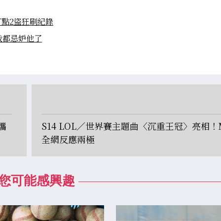
打點2盜狂刷紀錄
我都忌妒他了
攜
S14 LOL／世界賽主題曲〈沉重王冠〉亮相！
全網反應兩極
您可能感興趣