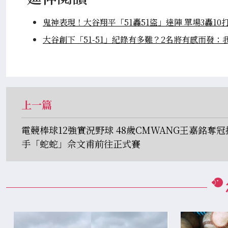
鬼神表現！大谷翔平「51轟51盜」達陣 單場3轟10
大谷創下「51-51」紀錄有多難？2名將有感而發：
上一篇
電競棒球12強實況野球 48歲CMWANG王嘉銘奪冠
手「蛇蛇」佘文甫前往正式賽