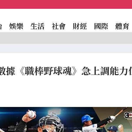
治
娛樂
生活
社會
財經
國際
體育
數據《職棒野球魂》急上調能力