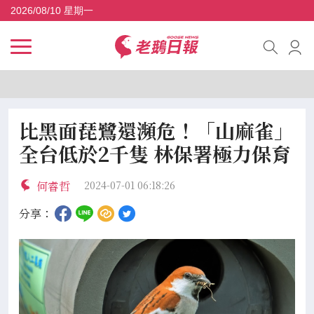
2026/08/10 星期一
比黑面琵鷺還瀕危！「山麻雀」
全台低於2千隻 林保署極力保育
何睿哲
2024-07-01 06:18:26
分享：