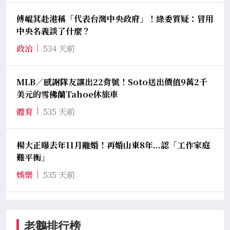
傅崐萁赴港稱「代表台灣中央政府」！綠委質疑：冒用
中央名義談了什麼？
政治
534 天前
MLB／感謝隊友讓出22背號！Soto送出價值9萬2千
美元的雪佛蘭Tahoe休旅車
體育
535 天前
楊大正曝去年11月離婚！再婚山東8年...認「工作家庭
難平衡」
娛樂
535 天前
老鵝排行榜