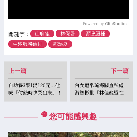
Powered by 
GliaStudios
關鍵字：
山麻雀
林保署
瀕臨絕種
生態服務給付
那瑪夏
上一篇
下一篇
自助餐3菜1湯120元...他
台女遭帛琉海關查私處
喊「付錢時快哭出來」！
游智彬批「林佳龍還在
網見菜色：不意外
躺」網嘆：政府竟不發一
語
您可能感興趣