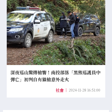
深夜巡山驚傳槍響！南投部落「黑熊巡護員中
彈亡」初判自有獵槍意外走火
2024-11-28 16:51:00
社會