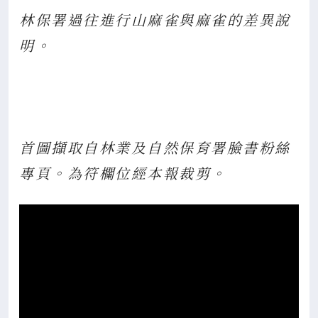
林保署過往進行山麻雀與麻雀的差異說
明。
首圖擷取自林業及自然保育署臉書粉絲
專頁。為符欄位經本報裁剪。