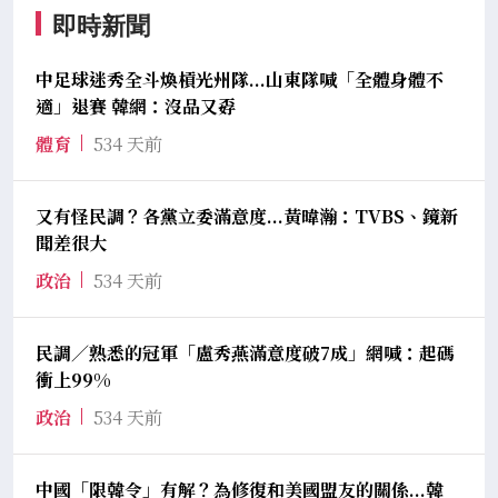
即時新聞
中足球迷秀全斗煥槓光州隊...山東隊喊「全體身體不
適」退賽 韓網：沒品又孬
體育
534 天前
又有怪民調？各黨立委滿意度...黃暐瀚：TVBS、鏡新
聞差很大
政治
534 天前
民調／熟悉的冠軍「盧秀燕滿意度破7成」網喊：起碼
衝上99%
政治
534 天前
中國「限韓令」有解？為修復和美國盟友的關係...韓