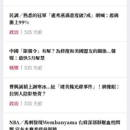
民調／熟悉的冠軍「盧秀燕滿意度破7成」網喊：起碼
衝上99%
政治
535 天前
中國「限韓令」有解？為修復和美國盟友的關係...韓
媒：最快5月解禁
娛樂
535 天前
曹興誠槓上謝寒冰...扯「璩美鳳光碟事件」！網傻眼：
拉別人陰影墊背？
政治
535 天前
NBA／馬刺發現Wembanyama 右肩深部靜脈血栓問
題 宣布本賽季提前報銷