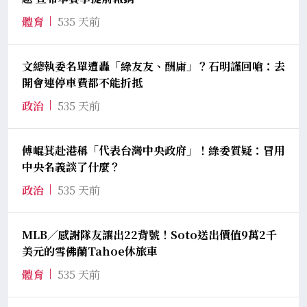
體育
535 天前
文總執委名單遭轟「綠友友、酬庸」？石明謹回嗆：去
開會連停車費都不能折抵
政治
535 天前
傅崐萁赴港稱「代表台灣中央政府」！綠委質疑：冒用
中央名義談了什麼？
政治
535 天前
MLB／感謝隊友讓出22背號！Soto送出價值9萬2千
美元的雪佛蘭Tahoe休旅車
體育
535 天前