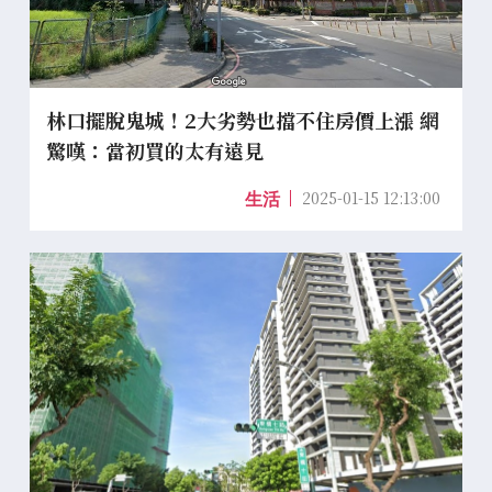
林口擺脫鬼城！2大劣勢也擋不住房價上漲 網
驚嘆：當初買的太有遠見
2025-01-15 12:13:00
生活