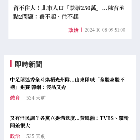
留不住人！北市人口「跌破250萬」...陳宥丞
點2問題：養不起、住不起
2024-10-08 09:51:00
政治
即時新聞
中足球迷秀全斗煥槓光州隊...山東隊喊「全體身體不
適」退賽 韓網：沒品又孬
體育
534 天前
又有怪民調？各黨立委滿意度...黃暐瀚：TVBS、鏡新
聞差很大
政治
535 天前