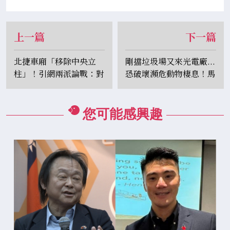
上一篇
下一篇
北捷車廂「移除中央立
剛擋垃圾場又來光電廠...
柱」！引網兩派論戰：對
恐破壞瀕危動物棲息！馬
矮子不友善
頭山居民抗議與警衝突
您可能感興趣