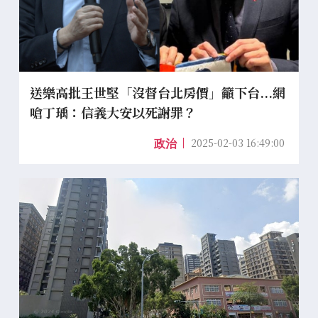
送樂高批王世堅「沒督台北房價」籲下台...網
嗆丁瑀：信義大安以死謝罪？
2025-02-03 16:49:00
政治