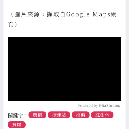
（圖片來源：擷取自Google Maps網
頁）
Powered by 
GliaStudios
關鍵字：
房價
捷運站
漲價
紅樹林
買房