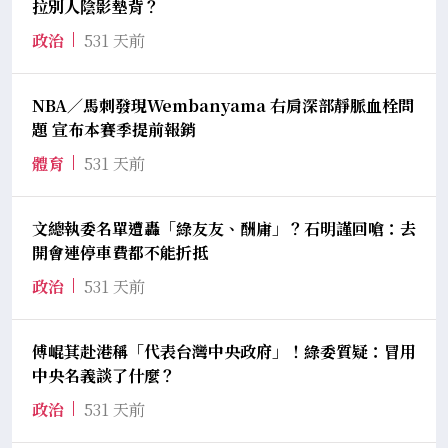
拉別人陰影墊背？
政治
531 天前
NBA／馬刺發現Wembanyama 右肩深部靜脈血栓問
題 宣布本賽季提前報銷
體育
531 天前
文總執委名單遭轟「綠友友、酬庸」？石明謹回嗆：去
開會連停車費都不能折抵
政治
531 天前
傅崐萁赴港稱「代表台灣中央政府」！綠委質疑：冒用
中央名義談了什麼？
政治
531 天前