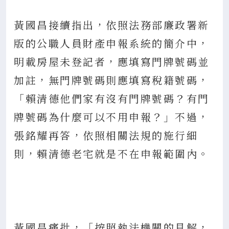
黃國昌接續指出，依照法務部廉政署新
版的公職人員財產申報系統的簡介中，
明載房屋未登記者，應填寫門牌號碼並
加註，無門牌號碼則應填寫稅籍號碼，
「賴清德他們家有沒有門牌號碼？有門
牌號碼為什麼可以不用申報？」不過，
張銘耀再答，依照相關法規的施行細
則，賴清德老宅就是不在申報範圍內。
黃國昌痛批，「按照執法機關的見解，