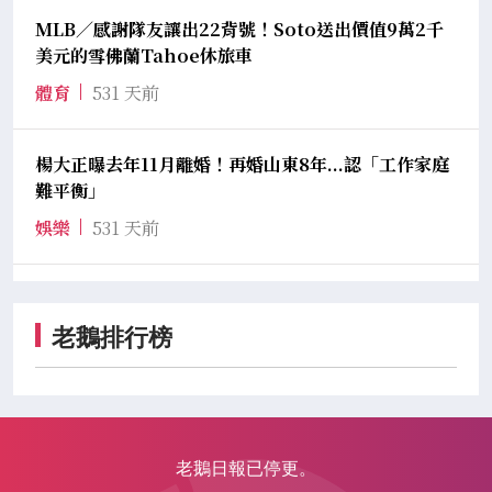
MLB／感謝隊友讓出22背號！Soto送出價值9萬2千
美元的雪佛蘭Tahoe休旅車
體育
531 天前
楊大正曝去年11月離婚！再婚山東8年...認「工作家庭
難平衡」
娛樂
531 天前
老鵝排行榜
老鵝日報已停更。