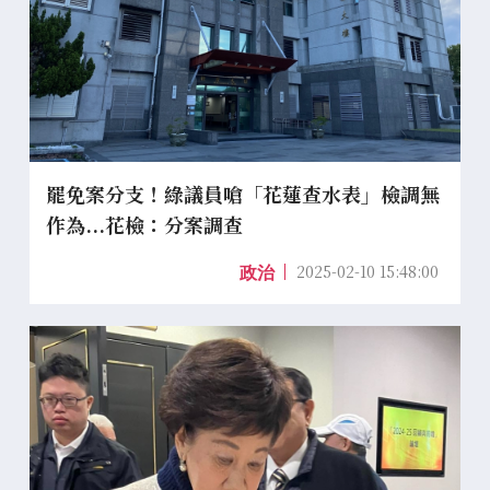
罷免案分支！綠議員嗆「花蓮查水表」檢調無
作為...花檢：分案調查
2025-02-10 15:48:00
政治