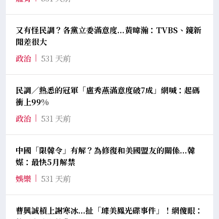
又有怪民調？各黨立委滿意度...黃暐瀚：TVBS、鏡新
聞差很大
政治
531 天前
民調／熟悉的冠軍「盧秀燕滿意度破7成」網喊：起碼
衝上99%
政治
531 天前
中國「限韓令」有解？為修復和美國盟友的關係...韓
媒：最快5月解禁
娛樂
531 天前
曹興誠槓上謝寒冰...扯「璩美鳳光碟事件」！網傻眼：