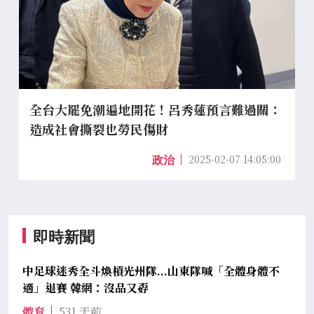
全台大罷免潮遍地開花！呂秀蓮預言難過關：
造成社會撕裂也勞民傷財
2025-02-07 14:05:00
政治
即時新聞
中足球迷秀全斗煥槓光州隊...山東隊喊「全體身體不
適」退賽 韓網：沒品又孬
體育
531 天前