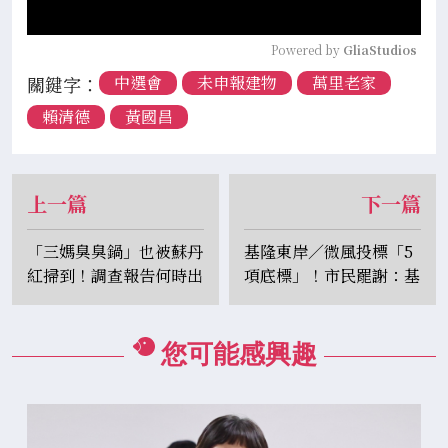
Powered by 
GliaStudios
關鍵字：
中選會
未申報建物
萬里老家
賴清德
黃國昌
上一篇
下一篇
「三媽臭臭鍋」也被蘇丹
基隆東岸／微風投標「5
紅掃到！調查報告何時出
項底標」！市民罷謝：基
爐？ 李俊俋：無法承諾
氣人卸國樑
您可能感興趣