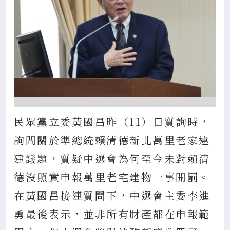
民眾黨立委黃國昌昨（11）日質詢時，
詢問關於準總統賴清德新北萬里老家違
建議題，質疑中選會為何至今未對賴清
德沒照實申報萬里老宅建物一事開罰。
在黃國昌接連質問下，中選會主委李進
勇最後表示，並非所有財產都在申報範