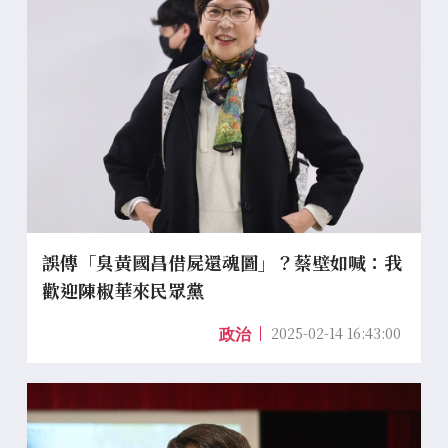
誤傳「臭黃國昌借屍還魂圖」？蔡壁如喊：我
歡迎陳椒華來民眾黨
2025-02-14 16:43:00
政治